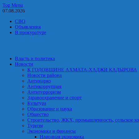
Skip
Top Menu
to
07.08.2026
content
СВО
Объявления
В прокуратуре
Власть и политика
Новости
К ГОДОВЩИНЕ АХМАТА-ХАДЖИ КАДЫРОВА
Новости района
Антинарко
Антикоррупция
Антитерроризм
Здравоохранение и спорт
Культура
Образование и наука
Общество
Строительство, ЖКХ, промышленность, сельское хо
Туризм
Экономика и финансы
Народная экономика