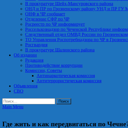
В прокуратуре Шейх-Мансуровского района
ОНД и ПР по Грозненскому району УНД и ПР ГУ 
ОНФ в ЧР сообщает
Отделение СФР по ЧР
Росреестр по ЧР информирует
Россельхознадзор по Чеченской Республике информ
Следственный отдел ОМВД России по Грозненском
ТО Управления Роспотребнадзора по ЧР в Грознен
Росгвардия
В прокуратуре Шалинского района
Об издании
Редакция
Противодействие коррупции
Комиссии, Советы
Антинаркотическая комиссия
Антитеррористическая комиссия
Объявления
СВО
Найти:
Main Menu
О Чечне
Где жить и как передвигаться по Чечне