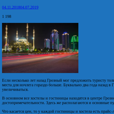
04.11.2018
04.07.2019
1 198
Если несколько лет назад Грозный мог предложить туристу тол
места для ночлега гораздо больше. Буквально два года назад в 
увеличиваться.
В основном все хостелы и гостиницы находятся в центре Грозног
достопримечательности. Здесь же располагаются и основные п
Что касается цен, то у каждой гостиницы и хостела есть прайс