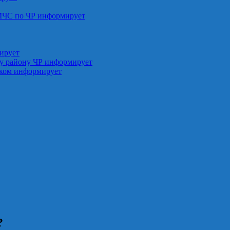
МЧС по ЧР информирует
ирует
у району ЧР информирует
ском информирует
?