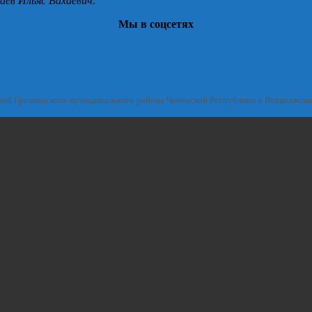
аев Ильяс Вахаевич.
Мы в соцсетях
ией Грозненского муниципального района Чеченской Республики и Всеволжск