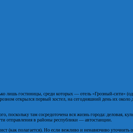
ько лишь гостиницы, среди которых — отель «Грозный-сити» (одн
Грозном открылся первый хостел, на сегодняшний день их около де
о, поскольку там сосредоточена вся жизнь города: деловая, куль
ути отправления в районы республики — автостанции.
-лист (как полагается). Но если вежливо и ненавязчиво уточнить