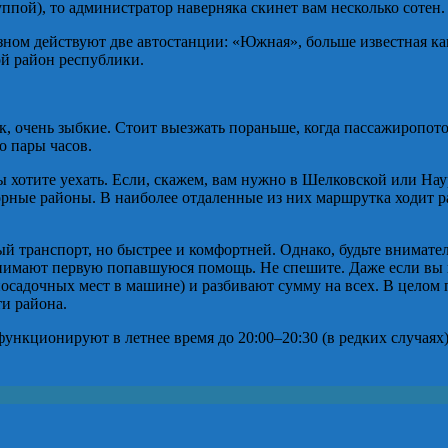
ппой), то администратор наверняка скинет вам несколько сотен.
ном действуют две автостанции: «Южная», больше известная ка
ой район республики.
к, очень зыбкие. Стоит выезжать пораньше, когда пассажиропот
о пары часов.
ы хотите уехать. Если, скажем, вам нужно в Шелковской или Наур
рные районы. В наиболее отдаленные из них маршрутка ходит раз
й транспорт, но быстрее и комфортней. Однако, будьте внимател
принимают первую попавшуюся помощь. Не спешите. Даже если вы 
осадочных мест в машине) и разбивают сумму на всех. В целом п
ти района.
функционируют в летнее время до 20:00–20:30 (в редких случаях)