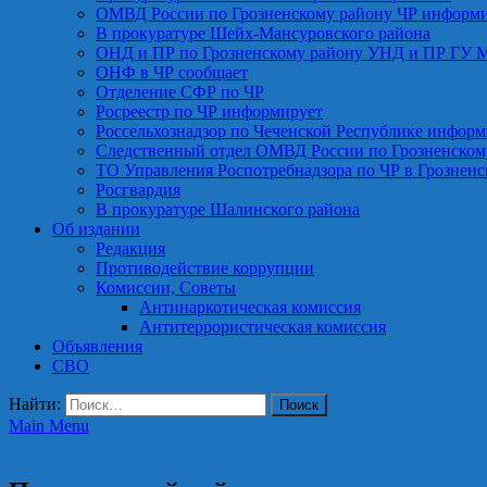
ОМВД России по Грозненскому району ЧР информ
В прокуратуре Шейх-Мансуровского района
ОНД и ПР по Грозненскому району УНД и ПР ГУ 
ОНФ в ЧР сообщает
Отделение СФР по ЧР
Росреестр по ЧР информирует
Россельхознадзор по Чеченской Республике информ
Следственный отдел ОМВД России по Грозненском
ТО Управления Роспотребнадзора по ЧР в Грознен
Росгвардия
В прокуратуре Шалинского района
Об издании
Редакция
Противодействие коррупции
Комиссии, Советы
Антинаркотическая комиссия
Антитеррористическая комиссия
Объявления
СВО
Найти:
Main Menu
В Прокуратуре района