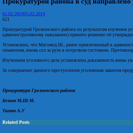
Прокуратурой района в суд направлено
01.02.2019
05.02.2019
621
Прокуратурой Грозненского района по результатам изучения у
административному наказанию) принято решение об утверждени
Установлено, что Магомед Ш., ранее привлеченный к админис
опьянения, вновь сел за руль в нетрезвом состоянии. Против
Изучением уголовного дела установлена доказанность вины у
За совершение данного преступления уголовным законом преду
Прокуратура Грозненского района
Безиев М.Ш-М.
Тагаев А.У
Related Posts