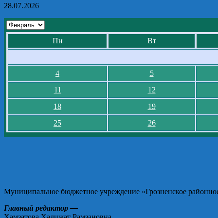
28.07.2026
Пн
Вт
4
5
11
12
18
19
25
26
Муниципальное бюджетное учреждение «Грозненское районное 
Главный редактор —
Хамзатова Хадижат Рамзановна