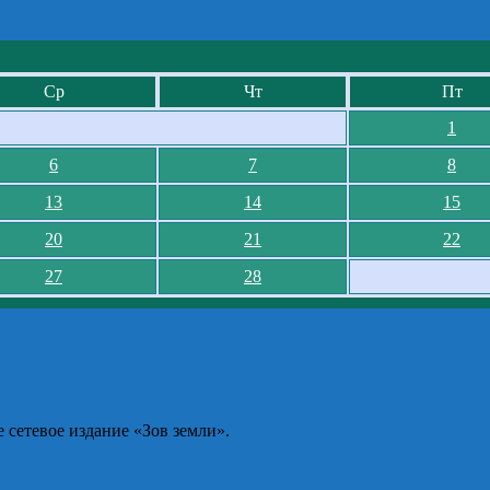
Ср
Чт
Пт
1
6
7
8
13
14
15
20
21
22
27
28
сетевое издание «Зов земли».