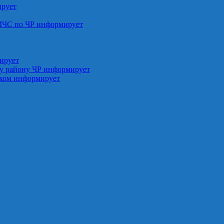
ирует
МЧС по ЧР информирует
ирует
у району ЧР информирует
ском информирует