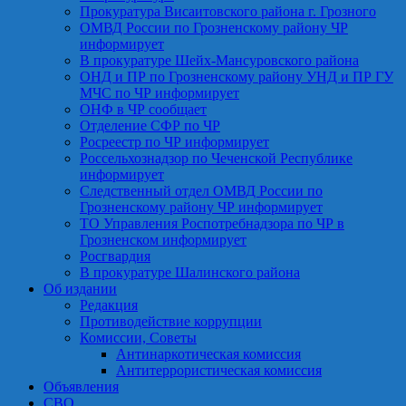
Прокуратура Висаитовского района г. Грозного
ОМВД России по Грозненскому району ЧР
информирует
В прокуратуре Шейх-Мансуровского района
ОНД и ПР по Грозненскому району УНД и ПР ГУ
МЧС по ЧР информирует
ОНФ в ЧР сообщает
Отделение СФР по ЧР
Росреестр по ЧР информирует
Россельхознадзор по Чеченской Республике
информирует
Следственный отдел ОМВД России по
Грозненскому району ЧР информирует
ТО Управления Роспотребнадзора по ЧР в
Грозненском информирует
Росгвардия
В прокуратуре Шалинского района
Об издании
Редакция
Противодействие коррупции
Комиссии, Советы
Антинаркотическая комиссия
Антитеррористическая комиссия
Объявления
СВО