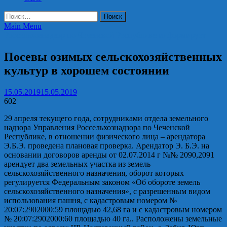
Найти:
Main Menu
Россельхознадзор по Чеченской Республике информирует
Посевы озимых сельскохозяйственных
культур в хорошем состоянии
15.05.2019
15.05.2019
602
29 апреля текущего года, сотрудниками отдела земельного
надзора Управления Россельхознадзора по Чеченской
Республике, в отношении физического лица – арендатора
Э.Б.Э. проведена плановая проверка. Арендатор Э. Б.Э. на
основании договоров аренды от 02.07.2014 г №№ 2090,2091
арендует два земельных участка из земель
сельскохозяйственного назначения, оборот которых
регулируется Федеральным законом «Об обороте земель
сельскохозяйственного назначения», с разрешенным видом
использования пашня, с кадастровым номером №
20:07:2902000:59 площадью 42,68 га и с кадастровым номером
№ 20:07:2902000:60 площадью 40 га.. Расположены земельные