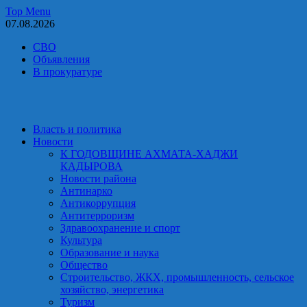
Skip
Top Menu
to
07.08.2026
content
СВО
Объявления
В прокуратуре
Власть и политика
Новости
К ГОДОВЩИНЕ АХМАТА-ХАДЖИ
КАДЫРОВА
Новости района
Антинарко
Антикоррупция
Антитерроризм
Здравоохранение и спорт
Культура
Образование и наука
Общество
Строительство, ЖКХ, промышленность, сельское
хозяйство, энергетика
Туризм