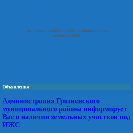
https://zovzemli.ru/2025/07/30/v-prokurature-rajona-
preduprezhdajut/
Объявления
Администрация Грозненского
муниципального района информирует
Вас о наличии земельных участков под
ИЖС