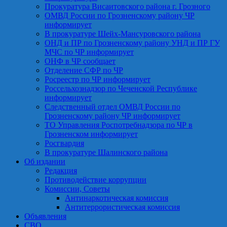
Прокуратура Висаитовского района г. Грозного
ОМВД России по Грозненскому району ЧР
информирует
В прокуратуре Шейх-Мансуровского района
ОНД и ПР по Грозненскому району УНД и ПР ГУ
МЧС по ЧР информирует
ОНФ в ЧР сообщает
Отделение СФР по ЧР
Росреестр по ЧР информирует
Россельхознадзор по Чеченской Республике
информирует
Следственный отдел ОМВД России по
Грозненскому району ЧР информирует
ТО Управления Роспотребнадзора по ЧР в
Грозненском информирует
Росгвардия
В прокуратуре Шалинского района
Об издании
Редакция
Противодействие коррупции
Комиссии, Советы
Антинаркотическая комиссия
Антитеррористическая комиссия
Объявления
СВО