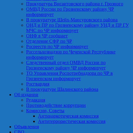
Прокуратура Висаитовского района г. Грозного
ОМВД России по Грозненскому району ЧР
информирует
В прокуратуре Шейх-Мансуровского района
ОНД и ПР по Грозненскому району УНД и ПР ГУ
МЧС по ЧР информирует
ОНФ в ЧР сообщает
Отделение СФР по ЧР
Росреестр по ЧР информирует
Россельхознадзор по Чеченской Республике
информирует
Следственный отдел ОМВД России по
Грозненскому району ЧР информирует
ТО Управления Роспотребнадзора по ЧР в
Грозненском информирует
Росгвардия
В прокуратуре Шалинского района
Об издании
Редакция
Противодействие коррупции
Комиссии, Советы
Антинаркотическая комиссия
Антитеррористическая комиссия
Объявления
СВО