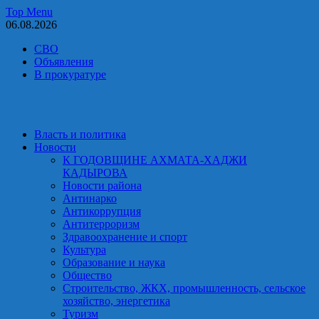
Skip
Top Menu
to
06.08.2026
content
СВО
Объявления
В прокуратуре
Власть и политика
Новости
К ГОДОВЩИНЕ АХМАТА-ХАДЖИ
КАДЫРОВА
Новости района
Антинарко
Антикоррупция
Антитерроризм
Здравоохранение и спорт
Культура
Образование и наука
Общество
Строительство, ЖКХ, промышленность, сельское
хозяйство, энергетика
Туризм