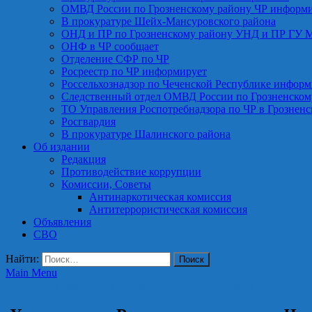
ОМВД России по Грозненскому району ЧР информ
В прокуратуре Шейх-Мансуровского района
ОНД и ПР по Грозненскому району УНД и ПР ГУ 
ОНФ в ЧР сообщает
Отделение СФР по ЧР
Росреестр по ЧР информирует
Россельхознадзор по Чеченской Республике информ
Следственный отдел ОМВД России по Грозненском
ТО Управления Роспотребнадзора по ЧР в Грознен
Росгвардия
В прокуратуре Шалинского района
Об издании
Редакция
Противодействие коррупции
Комиссии, Советы
Антинаркотическая комиссия
Антитеррористическая комиссия
Объявления
СВО
Найти:
Main Menu
Россельхознадзор по Чеченской Республике информирует