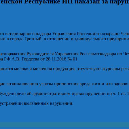
енской Республике ИП наказан за наруш
ого ветеринарного надзора Управления Россельхознадзора по Че
арии в городе Грозный, в отношении индивидуального предприни
споряжения Руководителя Управления Россельхознадзора по Чечен
 РФ А.В. Гордеева от 28.11.2018 № 01,
анится молоко и молочная продукция, отсутствуют журналы рег
ие возникновению угрозы причинения вреда жизни или здоровь
ждено дело об административном правонарушении по ч. 1 ст. 
б устранении выявленных нарушений.