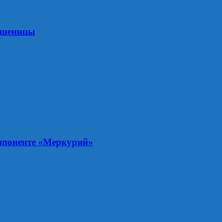
 пшеницы
мпоненте «Меркурий»