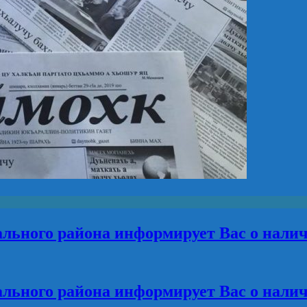
льного района информирует Вас о нали
льного района информирует Вас о нали