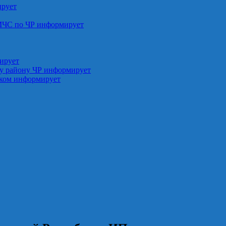
ирует
МЧС по ЧР информирует
ирует
у району ЧР информирует
ском информирует