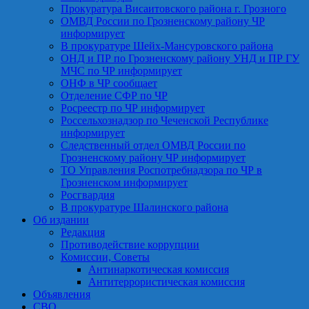
Прокуратура Висаитовского района г. Грозного
ОМВД России по Грозненскому району ЧР
информирует
В прокуратуре Шейх-Мансуровского района
ОНД и ПР по Грозненскому району УНД и ПР ГУ
МЧС по ЧР информирует
ОНФ в ЧР сообщает
Отделение СФР по ЧР
Росреестр по ЧР информирует
Россельхознадзор по Чеченской Республике
информирует
Следственный отдел ОМВД России по
Грозненскому району ЧР информирует
ТО Управления Роспотребнадзора по ЧР в
Грозненском информирует
Росгвардия
В прокуратуре Шалинского района
Об издании
Редакция
Противодействие коррупции
Комиссии, Советы
Антинаркотическая комиссия
Антитеррористическая комиссия
Объявления
СВО