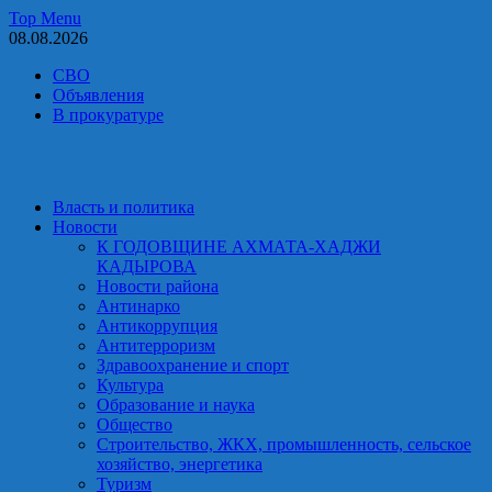
Skip
Top Menu
to
08.08.2026
content
СВО
Объявления
В прокуратуре
Власть и политика
Новости
К ГОДОВЩИНЕ АХМАТА-ХАДЖИ
КАДЫРОВА
Новости района
Антинарко
Антикоррупция
Антитерроризм
Здравоохранение и спорт
Культура
Образование и наука
Общество
Строительство, ЖКХ, промышленность, сельское
хозяйство, энергетика
Туризм