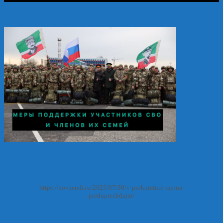
https://zovzemli.ru/2025/07/30/v-prokurature-rajona-
preduprezhdajut/