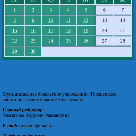
1
2
3
4
5
6
7
8
9
10
11
12
13
14
15
16
17
18
19
20
21
22
23
24
25
26
27
28
29
30
Муниципальное бюджетное учреждение «Грозненское
районное сетевое издание «Зов земли».
Главный редактор —
Хамзатова Хадижат Рамзановна
E-mail:
zovzemli@mail.ru
Телефон редакции: