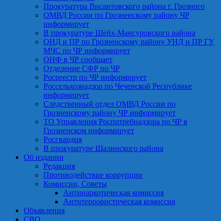
Прокуратура Висаитовского района г. Грозного
ОМВД России по Грозненскому району ЧР
информирует
В прокуратуре Шейх-Мансуровского района
ОНД и ПР по Грозненскому району УНД и ПР ГУ
МЧС по ЧР информирует
ОНФ в ЧР сообщает
Отделение СФР по ЧР
Росреестр по ЧР информирует
Россельхознадзор по Чеченской Республике
информирует
Следственный отдел ОМВД России по
Грозненскому району ЧР информирует
ТО Управления Роспотребнадзора по ЧР в
Грозненском информирует
Росгвардия
В прокуратуре Шалинского района
Об издании
Редакция
Противодействие коррупции
Комиссии, Советы
Антинаркотическая комиссия
Антитеррористическая комиссия
Объявления
СВО