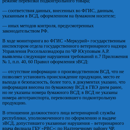
режиме перевозки подконтрольного товара;
— соответствия данных, внесенных во ФГИС, данным,
указанным в ВСД, оформленном на бумажном носителе;
— иных методов контроля, предусмотренных
законодательством РФ.
В ходе мониторинга во ФГИС «Меркурий» государственным
инспектором отдела государственного ветеринарного надзора
Управления Россельхознадзора по ЧР Юсуповым А.Р.
выявлены следующие нарушения требований п.7 Приложения
№ 1, п.п. 40, 60 Правил оформления эВСД:
— отсутствие информации о производственном ВСД, что не
позволяет установить происхождение продукции, место ее
выхода и безопасность, более того, в документах указано, что
информация внесена по бумажному ВСД в ГВЭ днем ранее,
но не указаны номера бумажного ВСД; в ВСД не указаны
номера автотранспорта, перевозившего подконтрольную
продукцию.
В отношении должностного лица ветеринарной службы
республики, уполномоченного по оформлению и выдаче
эВСД, допустившего указанные нарушения – ветеринарного
врача филиала ГБУ «РВС»: по Надтеречному району ЧР,