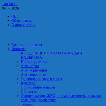
Skip
Top Menu
to
09.08.2026
content
СВО
Объявления
В прокуратуре
Власть и политика
Новости
К ГОДОВЩИНЕ АХМАТА-ХАДЖИ
КАДЫРОВА
Новости района
Антинарко
Антикоррупция
Антитерроризм
Здравоохранение и спорт
Культура
Образование и наука
Общество
Строительство, ЖКХ, промышленность, сельское
хозяйство, энергетика
Туризм