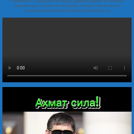
Соглашение о сотрудничестве между администрацией Грозненского
муниципального района Чеченской Республики и Всеволжским
муниципальным районом Ленинградской области