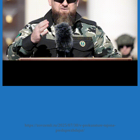
https://zovzemli.ru/2025/07/30/v-prokurature-rajona-
preduprezhdajut/