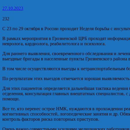
27.10.2023
232
С 23 по 29 октября в России проходит Неделя борьбы с инсуль
В рамках мероприятия в Грозненской ЦРБ проходят информацио
невролога, кардиолога, реабилитолога и психолога.
Для раннего выявления, своевременного обследования и лече
выездные бригады в населенные пункты Грозненского района в
В том числе осуществляются выезды к нетранспортабельным бо
По результатам этих выездов отмечается хорошая выявляемост
Для этих пациентов определяется дальнейшая тактика ведения
отделения, консультация главных внештатных специалистов, 
помощи.
Все те, кто перенес острое НМК, нуждаются в прохождении р
когнитивных способностей, логопедические занятия и др. Обяз
контроль факторов риска повторных приступов.
Очень важно совместными усилиями медицинских работников, 