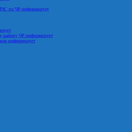
МЧС по ЧР информирует
ирует
у району ЧР информирует
ском информирует