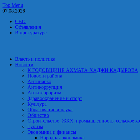
Skip
Top Menu
to
07.08.2026
content
СВО
Объявления
В прокуратуре
Власть и политика
Новости
К ГОДОВЩИНЕ АХМАТА-ХАДЖИ КАДЫРОВА
Новости района
Антинарко
Антикоррупция
Антитерроризм
Здравоохранение и спорт
Культура
Образование и наука
Общество
Строительство, ЖКХ, промышленность, сельское хо
Туризм
Экономика и финансы
Народная экономика