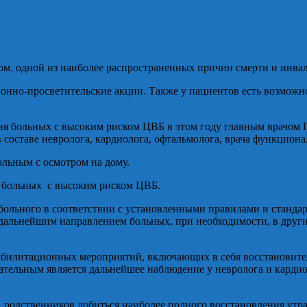
том, одной из наиболее распространенных причин смерти и инва
нно-просветительские акции. Также у пациентов есть возможно
ния больных с высоким риском ЦВБ в этом году главным врачо
 составе невролога, кардиолога, офтальмолога, врача функцион
льным с осмотром на дому.
ь больных с высоким риском ЦВБ.
 больного в соответствии с установленными правилами и станда
с дальнейшим направлением больных, при необходимости, в дру
еабилитационных мероприятий, включающих в себя восстановите
ательным является дальнейшее наблюдение у невролога и кардио
родственников добиться наиболее полного восстановления утра