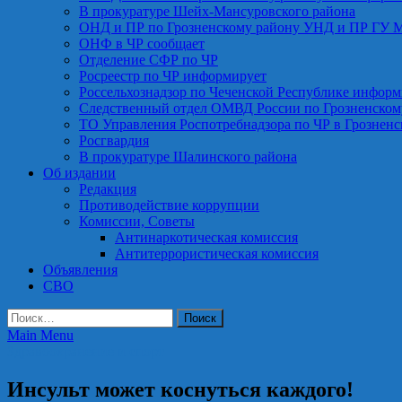
В прокуратуре Шейх-Мансуровского района
ОНД и ПР по Грозненскому району УНД и ПР ГУ 
ОНФ в ЧР сообщает
Отделение СФР по ЧР
Росреестр по ЧР информирует
Россельхознадзор по Чеченской Республике информ
Следственный отдел ОМВД России по Грозненском
ТО Управления Роспотребнадзора по ЧР в Грознен
Росгвардия
В прокуратуре Шалинского района
Об издании
Редакция
Противодействие коррупции
Комиссии, Советы
Антинаркотическая комиссия
Антитеррористическая комиссия
Объявления
СВО
Найти:
Main Menu
Здравоохранение и спорт
Инсульт может коснуться каждого!