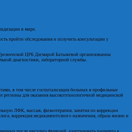
лидизации в мире.
сть пройти обследования и получить консультации у
м Грозненской ЦРБ Дагмарой Батыжевой организованны
альной диагностики, лабораторной службы.
ртами, в том числе госпитализация больных в профильные
гие регионы для оказания высокотехнологичной медицинской
льную ЛФК, массаж, физиотерапия, занятия по коррекции
лога, коррекция медикаментозного назначения, образа жизни и
ченных после инсульта функций, адаптировать пациента к