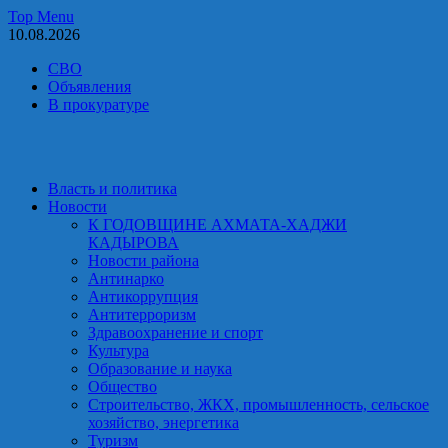
Skip
Top Menu
to
10.08.2026
content
СВО
Объявления
В прокуратуре
Власть и политика
Новости
К ГОДОВЩИНЕ АХМАТА-ХАДЖИ
КАДЫРОВА
Новости района
Антинарко
Антикоррупция
Антитерроризм
Здравоохранение и спорт
Культура
Образование и наука
Общество
Строительство, ЖКХ, промышленность, сельское
хозяйство, энергетика
Туризм