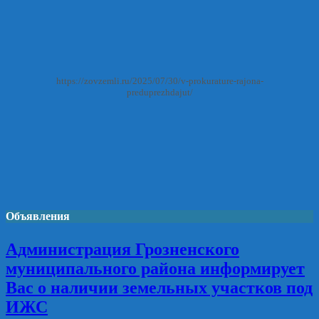
https://zovzemli.ru/2025/07/30/v-prokurature-rajona-
preduprezhdajut/
Объявления
Администрация Грозненского
муниципального района информирует
Вас о наличии земельных участков под
ИЖС