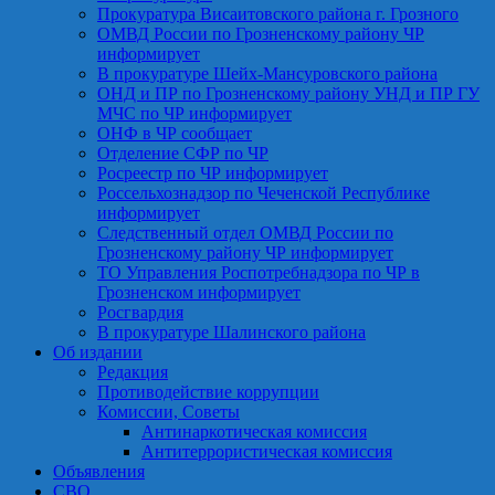
Прокуратура Висаитовского района г. Грозного
ОМВД России по Грозненскому району ЧР
информирует
В прокуратуре Шейх-Мансуровского района
ОНД и ПР по Грозненскому району УНД и ПР ГУ
МЧС по ЧР информирует
ОНФ в ЧР сообщает
Отделение СФР по ЧР
Росреестр по ЧР информирует
Россельхознадзор по Чеченской Республике
информирует
Следственный отдел ОМВД России по
Грозненскому району ЧР информирует
ТО Управления Роспотребнадзора по ЧР в
Грозненском информирует
Росгвардия
В прокуратуре Шалинского района
Об издании
Редакция
Противодействие коррупции
Комиссии, Советы
Антинаркотическая комиссия
Антитеррористическая комиссия
Объявления
СВО