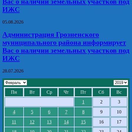
Вас о наличии земельных участков под
ИЖС
05.08.2026
Администрация Грозненского
муниципального района информирует
Вас о наличии земельных участков под
ИЖС
28.07.2026
Пн
Вт
Ср
Чт
Пт
Сб
Вс
1
2
3
4
5
6
7
8
9
10
11
12
13
14
15
16
17
18
19
20
21
22
23
24