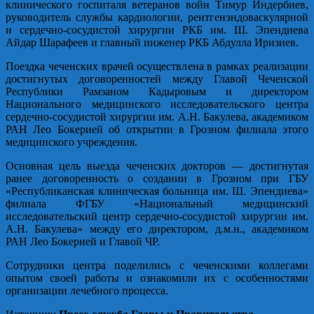
клинического госпиталя ветеранов войн Тимур Индербиев,
руководитель службы кардиологии, рентгенэндоваскулярной
и сердечно-сосудистой хирургии РКБ им. Ш. Эпендиева
Айдар Шарафеев и главный инженер РКБ Абдулла Иризиев.
Поездка чеченских врачей осуществлена в рамках реализации
достигнутых договоренностей между Главой Чеченской
Республики Рамзаном Кадыровым и директором
Национального медицинского исследовательского центра
сердечно-сосудистой хирургии им. А.Н. Бакулева, академиком
РАН Лео Бокерией об открытии в Грозном филиала этого
медицинского учреждения.
Основная цель выезда чеченских докторов — достигнутая
ранее договоренность о создании в Грозном при ГБУ
«Республиканская клиническая больница им. Ш. Эпендиева»
филиала ФГБУ «Национальный медицинский
исследовательский центр сердечно-сосудистой хирургии им.
А.Н. Бакулева» между его директором, д.м.н., академиком
РАН Лео Бокерией и Главой ЧР.
Сотрудники центра поделились с чеченскими коллегами
опытом своей работы и ознакомили их с особенностями
организации лечебного процесса.