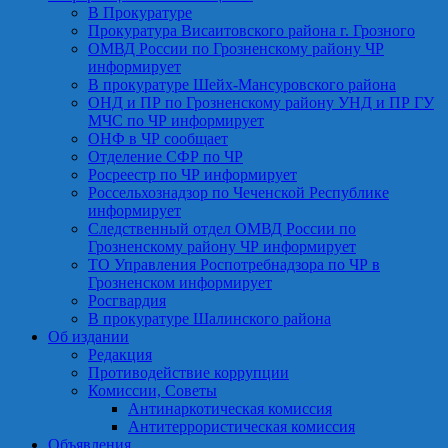
В Прокуратуре
Прокуратура Висаитовского района г. Грозного
ОМВД России по Грозненскому району ЧР
информирует
В прокуратуре Шейх-Мансуровского района
ОНД и ПР по Грозненскому району УНД и ПР ГУ
МЧС по ЧР информирует
ОНФ в ЧР сообщает
Отделение СФР по ЧР
Росреестр по ЧР информирует
Россельхознадзор по Чеченской Республике
информирует
Следственный отдел ОМВД России по
Грозненскому району ЧР информирует
ТО Управления Роспотребнадзора по ЧР в
Грозненском информирует
Росгвардия
В прокуратуре Шалинского района
Об издании
Редакция
Противодействие коррупции
Комиссии, Советы
Антинаркотическая комиссия
Антитеррористическая комиссия
Объявления