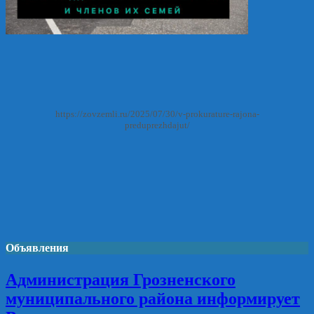
https://zovzemli.ru/2025/07/30/v-prokurature-rajona-
preduprezhdajut/
Объявления
Администрация Грозненского
муниципального района информирует