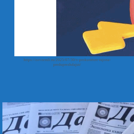
https://zovzemli.ru/2025/07/30/v-prokurature-rajona-
preduprezhdajut/