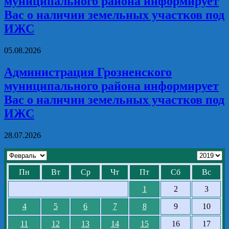
муниципального района информирует
Вас о наличии земельных участков под
ИЖС
05.08.2026
Администрация Грозненского
муниципального района информирует
Вас о наличии земельных участков под
ИЖС
28.07.2026
Пн
Вт
Ср
Чт
Пт
Сб
Вс
1
2
3
4
5
6
7
8
9
10
11
12
13
14
15
16
17