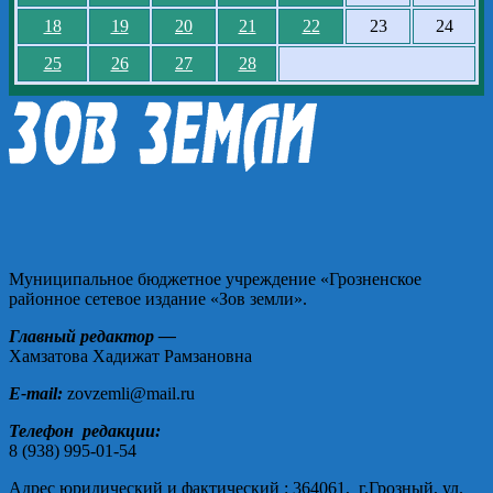
18
19
20
21
22
23
24
25
26
27
28
Муниципальное бюджетное учреждение «Грозненское
районное сетевое издание «Зов земли».
Главный редактор —
Хамзатова Хадижат Рамзановна
E-mail:
zovzemli@mail.ru
Телефон редакции:
8 (938) 995-01-54
Адрес юридический и фактический : 364061, г.Грозный, ул.