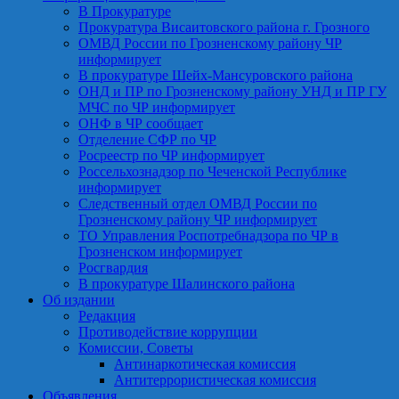
В Прокуратуре
Прокуратура Висаитовского района г. Грозного
ОМВД России по Грозненскому району ЧР
информирует
В прокуратуре Шейх-Мансуровского района
ОНД и ПР по Грозненскому району УНД и ПР ГУ
МЧС по ЧР информирует
ОНФ в ЧР сообщает
Отделение СФР по ЧР
Росреестр по ЧР информирует
Россельхознадзор по Чеченской Республике
информирует
Следственный отдел ОМВД России по
Грозненскому району ЧР информирует
ТО Управления Роспотребнадзора по ЧР в
Грозненском информирует
Росгвардия
В прокуратуре Шалинского района
Об издании
Редакция
Противодействие коррупции
Комиссии, Советы
Антинаркотическая комиссия
Антитеррористическая комиссия
Объявления