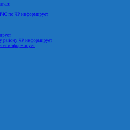
ирует
МЧС по ЧР информирует
ирует
у району ЧР информирует
ском информирует