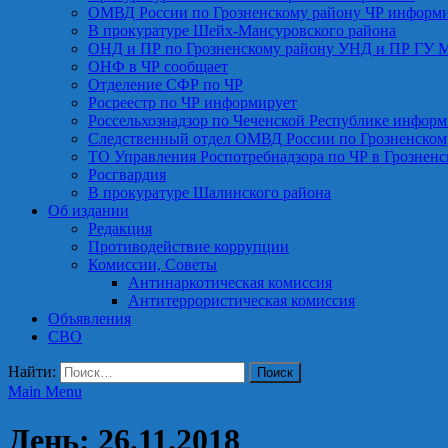
ОМВД России по Грозненскому району ЧР информ
В прокуратуре Шейх-Мансуровского района
ОНД и ПР по Грозненскому району УНД и ПР ГУ 
ОНФ в ЧР сообщает
Отделение СФР по ЧР
Росреестр по ЧР информирует
Россельхознадзор по Чеченской Республике информ
Следственный отдел ОМВД России по Грозненском
ТО Управления Роспотребнадзора по ЧР в Грознен
Росгвардия
В прокуратуре Шалинского района
Об издании
Редакция
Противодействие коррупции
Комиссии, Советы
Антинаркотическая комиссия
Антитеррористическая комиссия
Объявления
СВО
Найти:
Main Menu
День:
26.11.2018