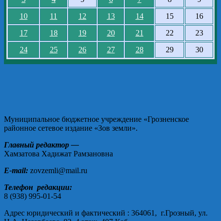
10
11
12
13
14
15
16
17
18
19
20
21
22
23
24
25
26
27
28
29
30
Муниципальное бюджетное учреждение «Грозненское
районное сетевое издание «Зов земли».
Главный редактор —
Хамзатова Хадижат Рамзановна
E-mail:
zovzemli@mail.ru
Телефон редакции:
8 (938) 995-01-54
Адрес юридический и фактический : 364061, г.Грозный, ул.