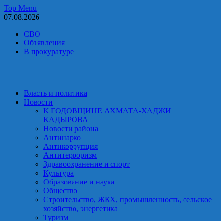
Skip
Top Menu
to
07.08.2026
content
СВО
Объявления
В прокуратуре
Власть и политика
Новости
К ГОДОВЩИНЕ АХМАТА-ХАДЖИ
КАДЫРОВА
Новости района
Антинарко
Антикоррупция
Антитерроризм
Здравоохранение и спорт
Культура
Образование и наука
Общество
Строительство, ЖКХ, промышленность, сельское
хозяйство, энергетика
Туризм