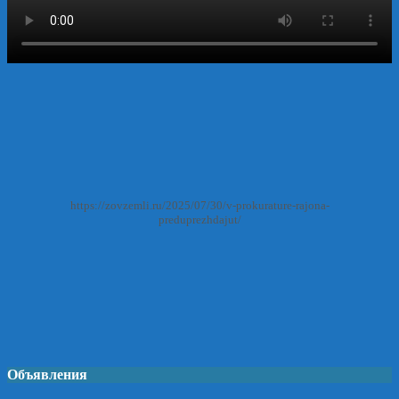
https://zovzemli.ru/2025/07/30/v-prokurature-rajona-
preduprezhdajut/
Объявления