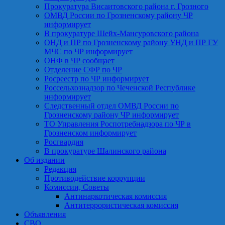
Прокуратура Висаитовского района г. Грозного
ОМВД России по Грозненскому району ЧР
информирует
В прокуратуре Шейх-Мансуровского района
ОНД и ПР по Грозненскому району УНД и ПР ГУ
МЧС по ЧР информирует
ОНФ в ЧР сообщает
Отделение СФР по ЧР
Росреестр по ЧР информирует
Россельхознадзор по Чеченской Республике
информирует
Следственный отдел ОМВД России по
Грозненскому району ЧР информирует
ТО Управления Роспотребнадзора по ЧР в
Грозненском информирует
Росгвардия
В прокуратуре Шалинского района
Об издании
Редакция
Противодействие коррупции
Комиссии, Советы
Антинаркотическая комиссия
Антитеррористическая комиссия
Объявления
СВО