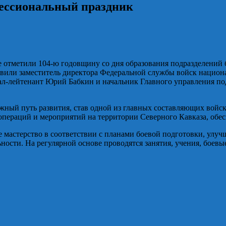
ссиональный праздник
е отметили 104-ю годовщину со дня образования подразделений
вили заместитель директора Федеральной службы войск национ
л-лейтенант Юрий Бабкин и начальник Главного управления под
ожный путь развития, став одной из главных составляющих вой
ераций и мероприятий на территории Северного Кавказа, обесп
астерство в соответствии с планами боевой подготовки, улучш
сти. На регулярной основе проводятся занятия, учения, боевые