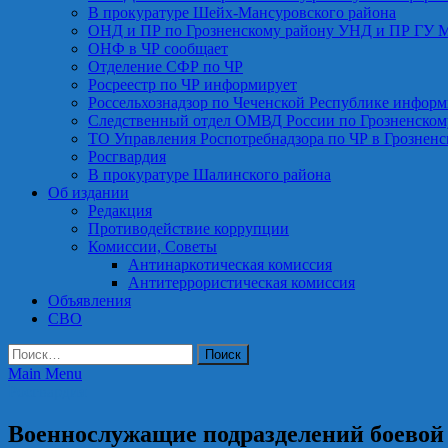
В прокуратуре Шейх-Мансуровского района
ОНД и ПР по Грозненскому району УНД и ПР ГУ 
ОНФ в ЧР сообщает
Отделение СФР по ЧР
Росреестр по ЧР информирует
Россельхознадзор по Чеченской Республике информ
Следственный отдел ОМВД России по Грозненском
ТО Управления Роспотребнадзора по ЧР в Грознен
Росгвардия
В прокуратуре Шалинского района
Об издании
Редакция
Противодействие коррупции
Комиссии, Советы
Антинаркотическая комиссия
Антитеррористическая комиссия
Объявления
СВО
Найти:
Main Menu
Росгвардия
Военнослужащие подразделений бо