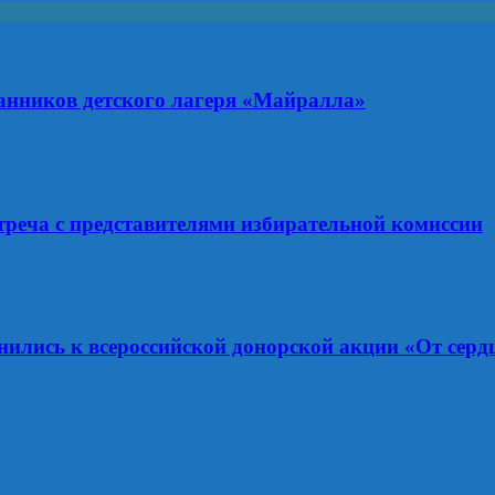
анников детского лагеря «Майралла»
треча с представителями избирательной комиссии
ились к всероссийской донорской акции «От сердц