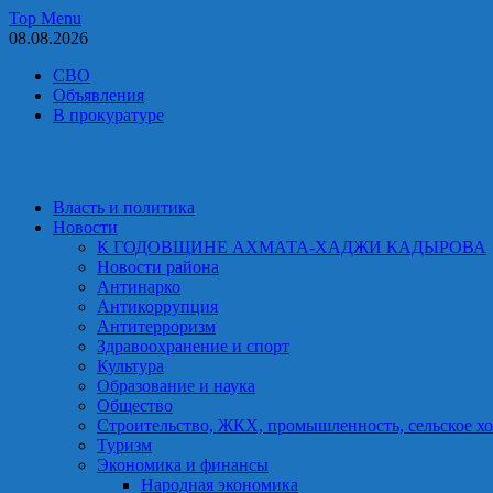
Skip
Top Menu
to
08.08.2026
content
СВО
Объявления
В прокуратуре
Власть и политика
Новости
К ГОДОВЩИНЕ АХМАТА-ХАДЖИ КАДЫРОВА
Новости района
Антинарко
Антикоррупция
Антитерроризм
Здравоохранение и спорт
Культура
Образование и наука
Общество
Строительство, ЖКХ, промышленность, сельское хо
Туризм
Экономика и финансы
Народная экономика