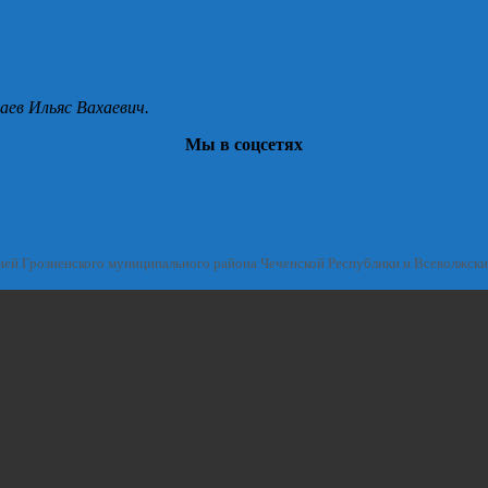
аев Ильяс Вахаевич.
Мы в соцсетях
ией Грозненского муниципального района Чеченской Республики и Всеволжск