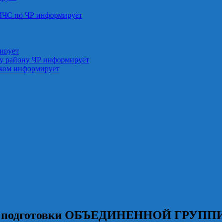
МЧС по ЧР информирует
ирует
у району ЧР информирует
ском информирует
евой подготовки ОБЪЕДИНЕННОЙ ГРУП