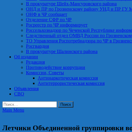
В прокуратуре Шейх-Мансуровского района
ОНД и ПР по Грозненскому району УНД и ПР ГУ 
ОНФ в ЧР сообщает
Отделение СФР по ЧР
Росреестр по ЧР информирует
Россельхознадзор по Чеченской Республике информ
Следственный отдел ОМВД России по Грозненском
ТО Управления Роспотребнадзора по ЧР в Грознен
Росгвардия
В прокуратуре Шалинского района
Об издании
Редакция
Противодействие коррупции
Комиссии, Советы
Антинаркотическая комиссия
Антитеррористическая комиссия
Объявления
СВО
Найти:
Main Menu
Росгвардия
Летчики Объединенной группировки вой