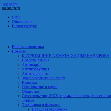
Skip
Top Menu
to
06.08.2026
content
СВО
Объявления
В прокуратуре
Власть и политика
Новости
К ГОДОВЩИНЕ АХМАТА-ХАДЖИ КАДЫРОВА
Новости района
Антинарко
Антикоррупция
Антитерроризм
Здравоохранение и спорт
Культура
Образование и наука
Общество
Строительство, ЖКХ, промышленность, сельское хо
Туризм
Экономика и финансы
Народная экономика