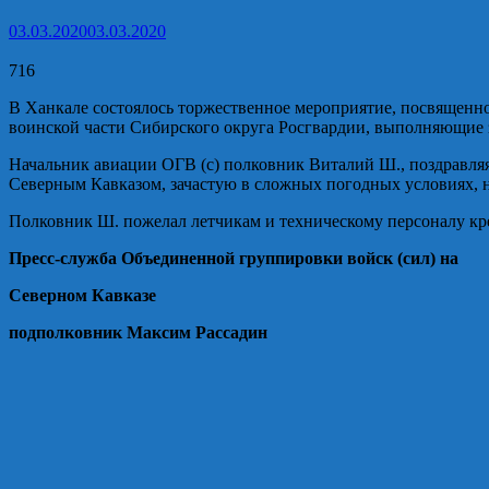
03.03.2020
03.03.2020
716
В
Ханкале
состоялось торжественное мероприятие, посвященн
воинской части Сибирского округа
Росгвардии
, выполняющие з
Начальник авиации ОГВ (с) пол
ковник Виталий Ш., поздравляя
Северным Кавказом, зачастую в сложных погодных условиях, н
Полковник Ш. пожелал летчикам и техническому персоналу кре
Пресс-служба Объединенной группировки войск (сил)
на
Северном
Кавказе
подполковник Максим Рассадин