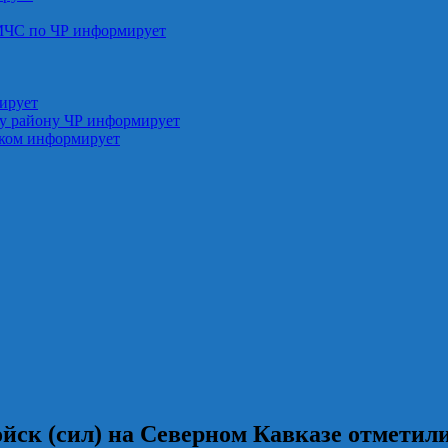
МЧС по ЧР информирует
ирует
у району ЧР информирует
ском информирует
ск (сил) на Северном Кавказе отметили