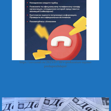
https://zovzemli.ru/2025/07/30/v-prokurature-rajona-
preduprezhdajut/