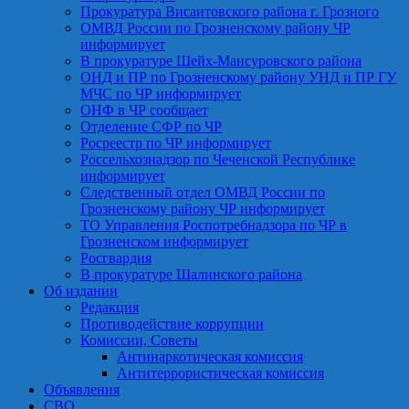
Прокуратура Висаитовского района г. Грозного
ОМВД России по Грозненскому району ЧР
информирует
В прокуратуре Шейх-Мансуровского района
ОНД и ПР по Грозненскому району УНД и ПР ГУ
МЧС по ЧР информирует
ОНФ в ЧР сообщает
Отделение СФР по ЧР
Росреестр по ЧР информирует
Россельхознадзор по Чеченской Республике
информирует
Следственный отдел ОМВД России по
Грозненскому району ЧР информирует
ТО Управления Роспотребнадзора по ЧР в
Грозненском информирует
Росгвардия
В прокуратуре Шалинского района
Об издании
Редакция
Противодействие коррупции
Комиссии, Советы
Антинаркотическая комиссия
Антитеррористическая комиссия
Объявления
СВО