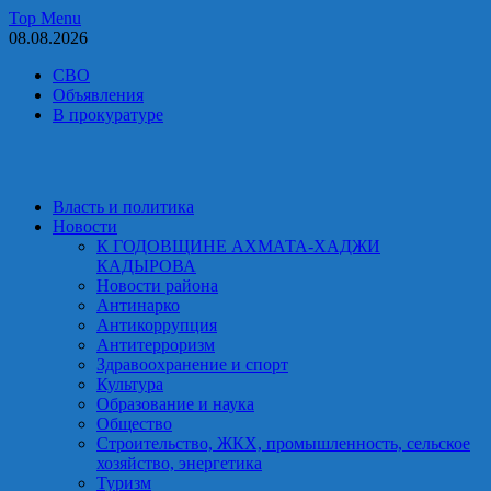
Skip
Top Menu
to
08.08.2026
content
СВО
Объявления
В прокуратуре
Власть и политика
Новости
К ГОДОВЩИНЕ АХМАТА-ХАДЖИ
КАДЫРОВА
Новости района
Антинарко
Антикоррупция
Антитерроризм
Здравоохранение и спорт
Культура
Образование и наука
Общество
Строительство, ЖКХ, промышленность, сельское
хозяйство, энергетика
Туризм