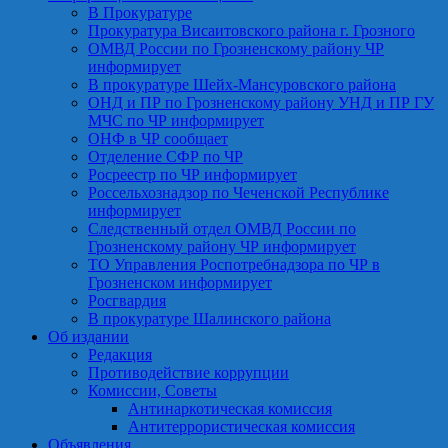
В Прокуратуре
Прокуратура Висаитовского района г. Грозного
ОМВД России по Грозненскому району ЧР
информирует
В прокуратуре Шейх-Мансуровского района
ОНД и ПР по Грозненскому району УНД и ПР ГУ
МЧС по ЧР информирует
ОНФ в ЧР сообщает
Отделение СФР по ЧР
Росреестр по ЧР информирует
Россельхознадзор по Чеченской Республике
информирует
Следственный отдел ОМВД России по
Грозненскому району ЧР информирует
ТО Управления Роспотребнадзора по ЧР в
Грозненском информирует
Росгвардия
В прокуратуре Шалинского района
Об издании
Редакция
Противодействие коррупции
Комиссии, Советы
Антинаркотическая комиссия
Антитеррористическая комиссия
Объявления