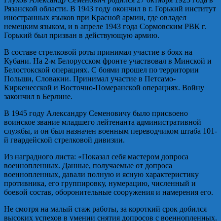
Рязанской области. В 1943 году окончил в г. Горький институт
иностранных языков при Красной армии, где овладел
немецким языком, и в апреле 1943 года Сормовским РВК г.
Горький был призван в действующую армию.
В составе стрелковой роты принимал участие в боях на
Кубани. На 2-м Белорусском фронте участвовал в Минской и
Белостокской операциях. С боями прошел по территории
Польши, Словакии. Принимал участие в Петсамо-
Киркенесской и Восточно-Померанской операциях. Войну
закончил в Берлине.
В 1945 году Александру Семеновичу было присвоено
воинское звание младшего лейтенанта административной
службы, и он был назначен военным переводчиком штаба 101-
й гвардейской стрелковой дивизии.
Из наградного листа: «Показал себя мастером допроса
военнопленных. Данные, получаемые от допроса
военнопленных, давали полную и ясную характеристику
противника, его группировку, нумерацию, численный и
боевой состав, оборонительные сооружения и намерения его.
Не смотря на малый стаж работы, за короткий срок добился
высоких успехов в умении снятия допросов с военнопленных.