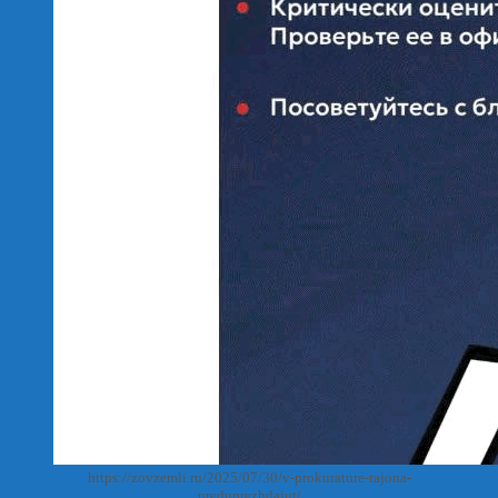
https://zovzemli.ru/2025/07/30/v-prokurature-rajona-
preduprezhdajut/