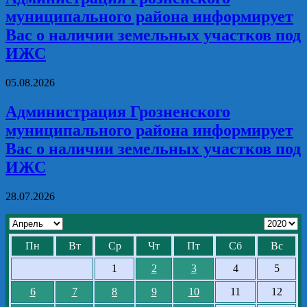
муниципального района информирует
Вас о наличии земельных участков под
ИЖС
05.08.2026
Администрация Грозненского
муниципального района информирует
Вас о наличии земельных участков под
ИЖС
28.07.2026
Пн
Вт
Ср
Чт
Пт
Сб
Вс
1
2
3
4
5
6
7
8
9
10
11
12