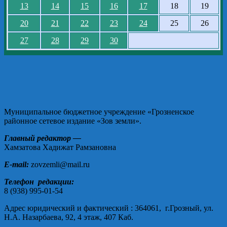
13
14
15
16
17
18
19
20
21
22
23
24
25
26
27
28
29
30
Муниципальное бюджетное учреждение «Грозненское
районное сетевое издание «Зов земли».
Главный редактор —
Хамзатова Хадижат Рамзановна
E-mail:
zovzemli@mail.ru
Телефон редакции:
8 (938) 995-01-54
Адрес юридический и фактический : 364061, г.Грозный, ул.
Н.А. Назарбаева, 92, 4 этаж, 407 Каб.