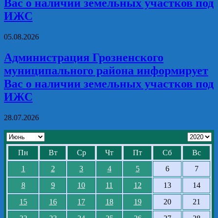
Вас о наличии земельных участков под
ИЖС
05.08.2026
Администрация Грозненского
муниципального района информирует
Вас о наличии земельных участков под
ИЖС
28.07.2026
Пн
Вт
Ср
Чт
Пт
Сб
Вс
1
2
3
4
5
6
7
8
9
10
11
12
13
14
15
16
17
18
19
20
21