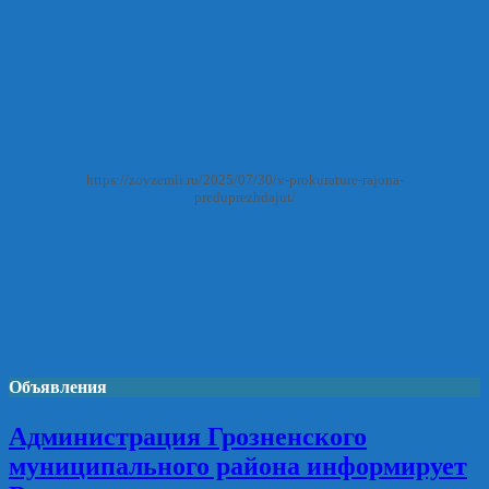
https://zovzemli.ru/2025/07/30/v-prokurature-rajona-
preduprezhdajut/
Объявления
Администрация Грозненского
муниципального района информирует