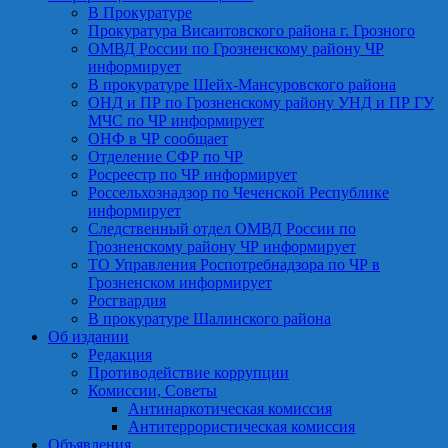
В Прокуратуре
Прокуратура Висаитовского района г. Грозного
ОМВД России по Грозненскому району ЧР
информирует
В прокуратуре Шейх-Мансуровского района
ОНД и ПР по Грозненскому району УНД и ПР ГУ
МЧС по ЧР информирует
ОНФ в ЧР сообщает
Отделение СФР по ЧР
Росреестр по ЧР информирует
Россельхознадзор по Чеченской Республике
информирует
Следственный отдел ОМВД России по
Грозненскому району ЧР информирует
ТО Управления Роспотребнадзора по ЧР в
Грозненском информирует
Росгвардия
В прокуратуре Шалинского района
Об издании
Редакция
Противодействие коррупции
Комиссии, Советы
Антинаркотическая комиссия
Антитеррористическая комиссия
Объявления