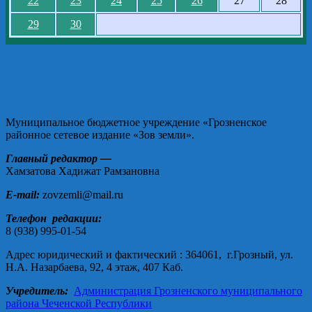
22
23
24
25
26
27
28
29
30
Муниципальное бюджетное учреждение «Грозненское
районное сетевое издание «Зов земли».
Главный редактор —
Хамзатова Хадижат Рамзановна
E-mail:
zovzemli@mail.ru
Телефон редакции:
8 (938) 995-01-54
Адрес юридический и фактический : 364061, г.Грозный, ул.
Н.А. Назарбаева, 92, 4 этаж, 407 Каб.
Учредитель:
Администрация Грозненского муниципального
района Чеченской Республики