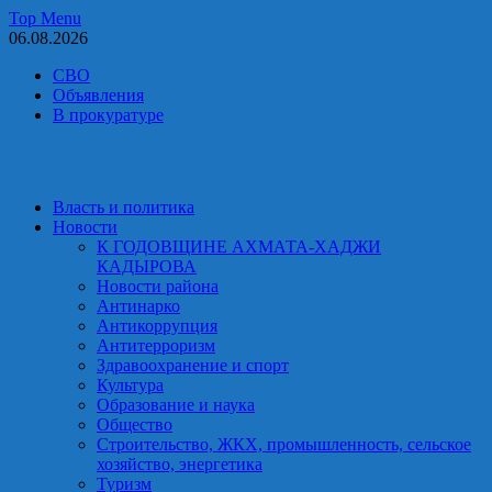
Skip
Top Menu
to
06.08.2026
content
СВО
Объявления
В прокуратуре
Власть и политика
Новости
К ГОДОВЩИНЕ АХМАТА-ХАДЖИ
КАДЫРОВА
Новости района
Антинарко
Антикоррупция
Антитерроризм
Здравоохранение и спорт
Культура
Образование и наука
Общество
Строительство, ЖКХ, промышленность, сельское
хозяйство, энергетика
Туризм