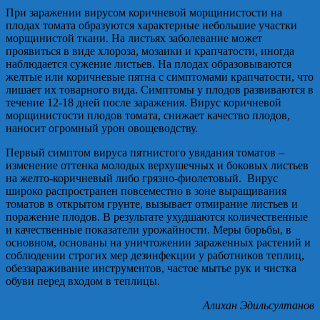
При заражении вирусом коричневой морщинистости на
плодах томата образуются характерные небольшие участки
морщинистой ткани. На листьях заболевание может
проявиться в виде хлороза, мозаики и крапчатости, иногда
наблюдается сужение листьев. На плодах образовываются
желтые или коричневые пятна с симптомами крапчатости, что
лишает их товарного вида. Симптомы у плодов развиваются в
течение 12-18 дней после заражения. Вирус коричневой
морщинистости плодов томата, снижает качество плодов,
наносит огромный урон овощеводству.
Первый симптом вируса пятнистого увядания томатов –
изменение оттенка молодых верхушечных и боковых листьев
на желто-коричневый либо грязно-фиолетовый. Вирус
широко распространен повсеместно в зоне выращивания
томатов в открытом грунте, вызывает отмирание листьев и
поражение плодов. В результате ухудшаются количественные
и качественные показатели урожайности. Меры борьбы, в
основном, основаны на уничтожении зараженных растений и
соблюдении строгих мер дезинфекции у работников теплиц,
обеззараживание инструментов, частое мытье рук и чистка
обуви перед входом в теплицы.
Алихан Эдильсултанов