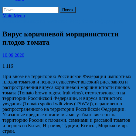
Найти:
Main Menu
Россельхознадзор по Чеченской Республике информирует
Вирус коричневой морщинистости
плодов томата
10.09.2020
1 116
При ввозе на территорию Российской Федерации импортных
плодов томатов и перцев существует высокий риск завоза и
распространения вируса коричневой морщинистости плодов
томата (Tomato brown rugose fruit virus), отсутствующего на
территории Российской Федерации, и вируса пятнистого
увядания (Tomato spotted wilt virus (TSWV)), ограниченно
распространенного на территории Российской Федерации.
Указанные вредные организмы могут быть ввезены на
территорию России с плодами, семенами и рассадой томатов
и перцев из Китая, Израиля, Турции, Египта, Морокко и др.
стран.