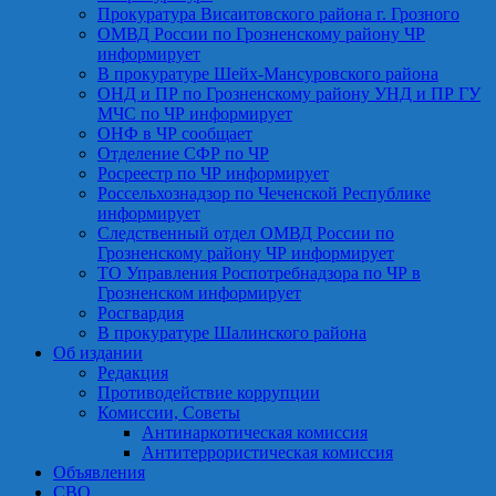
Прокуратура Висаитовского района г. Грозного
ОМВД России по Грозненскому району ЧР
информирует
В прокуратуре Шейх-Мансуровского района
ОНД и ПР по Грозненскому району УНД и ПР ГУ
МЧС по ЧР информирует
ОНФ в ЧР сообщает
Отделение СФР по ЧР
Росреестр по ЧР информирует
Россельхознадзор по Чеченской Республике
информирует
Следственный отдел ОМВД России по
Грозненскому району ЧР информирует
ТО Управления Роспотребнадзора по ЧР в
Грозненском информирует
Росгвардия
В прокуратуре Шалинского района
Об издании
Редакция
Противодействие коррупции
Комиссии, Советы
Антинаркотическая комиссия
Антитеррористическая комиссия
Объявления
СВО