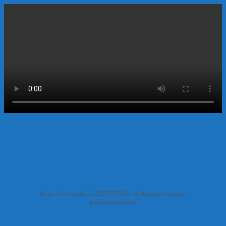
https://zovzemli.ru/2025/07/30/v-prokurature-rajona-
preduprezhdajut/