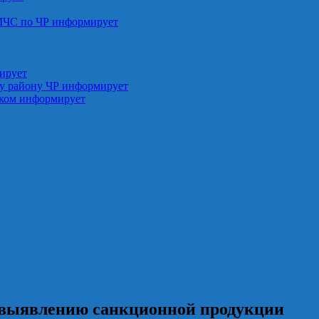
МЧС по ЧР информирует
ирует
у району ЧР информирует
ском информирует
 выявлению санкционной продукции