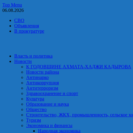
Skip
Top Menu
to
06.08.2026
content
СВО
Объявления
В прокуратуре
Власть и политика
Новости
К ГОДОВЩИНЕ АХМАТА-ХАДЖИ КАДЫРОВА
Новости района
Антинарко
Антикоррупция
Антитерроризм
Здравоохранение и спорт
Культура
Образование и наука
Общество
Строительство, ЖКХ, промышленность, сельское хо
Туризм
Экономика и финансы
Народная экономика