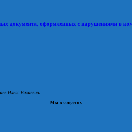
ных документа, оформленных с нарушениями в ко
аев Ильяс Вахаевич.
Мы в соцсетях