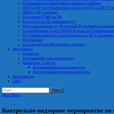
В прокуратуре Шейх-Мансуровского района
ОНД и ПР по Грозненскому району УНД и ПР ГУ 
ОНФ в ЧР сообщает
Отделение СФР по ЧР
Росреестр по ЧР информирует
Россельхознадзор по Чеченской Республике информ
Следственный отдел ОМВД России по Грозненском
ТО Управления Роспотребнадзора по ЧР в Грознен
Росгвардия
В прокуратуре Шалинского района
Об издании
Редакция
Противодействие коррупции
Комиссии, Советы
Антинаркотическая комиссия
Антитеррористическая комиссия
Объявления
СВО
Найти:
Main Menu
Россельхознадзор по Чеченской Республике информирует
Контрольно-надзорное мероприятие по