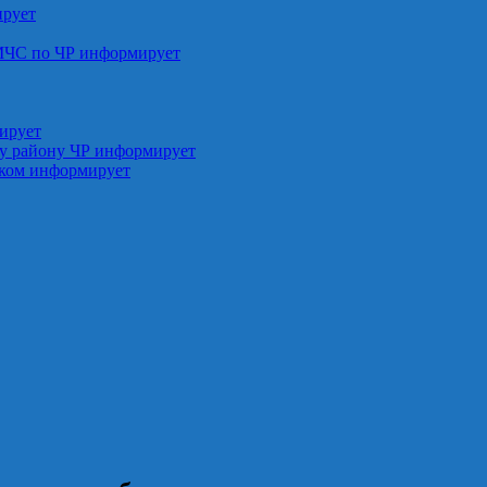
ирует
МЧС по ЧР информирует
ирует
у району ЧР информирует
ском информирует