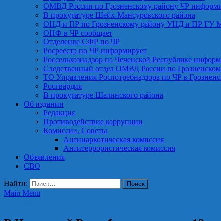
ОМВД России по Грозненскому району ЧР информ
В прокуратуре Шейх-Мансуровского района
ОНД и ПР по Грозненскому району УНД и ПР ГУ 
ОНФ в ЧР сообщает
Отделение СФР по ЧР
Росреестр по ЧР информирует
Россельхознадзор по Чеченской Республике информ
Следственный отдел ОМВД России по Грозненском
ТО Управления Роспотребнадзора по ЧР в Грознен
Росгвардия
В прокуратуре Шалинского района
Об издании
Редакция
Противодействие коррупции
Комиссии, Советы
Антинаркотическая комиссия
Антитеррористическая комиссия
Объявления
СВО
Найти:
Main Menu
Экономика и финансы