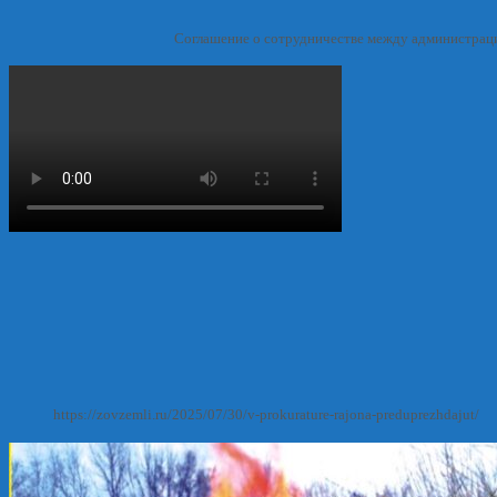
Соглашение о сотрудничестве между администрац
https://zovzemli.ru/2025/07/30/v-prokurature-rajona-preduprezhdajut/