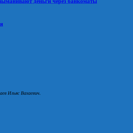
 выманивают деньги через банкоматы
ся
аев Ильяс Вахаевич.