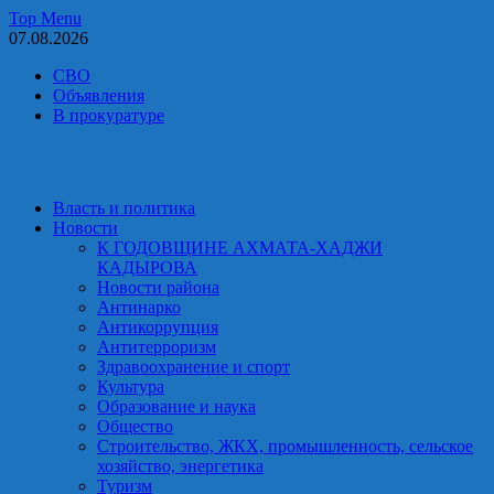
Skip
Top Menu
to
07.08.2026
content
СВО
Объявления
В прокуратуре
Власть и политика
Новости
К ГОДОВЩИНЕ АХМАТА-ХАДЖИ
КАДЫРОВА
Новости района
Антинарко
Антикоррупция
Антитерроризм
Здравоохранение и спорт
Культура
Образование и наука
Общество
Строительство, ЖКХ, промышленность, сельское
хозяйство, энергетика
Туризм