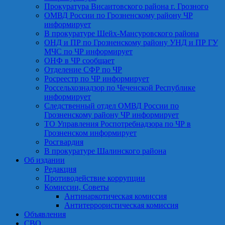
Прокуратура Висаитовского района г. Грозного
ОМВД России по Грозненскому району ЧР
информирует
В прокуратуре Шейх-Мансуровского района
ОНД и ПР по Грозненскому району УНД и ПР ГУ
МЧС по ЧР информирует
ОНФ в ЧР сообщает
Отделение СФР по ЧР
Росреестр по ЧР информирует
Россельхознадзор по Чеченской Республике
информирует
Следственный отдел ОМВД России по
Грозненскому району ЧР информирует
ТО Управления Роспотребнадзора по ЧР в
Грозненском информирует
Росгвардия
В прокуратуре Шалинского района
Об издании
Редакция
Противодействие коррупции
Комиссии, Советы
Антинаркотическая комиссия
Антитеррористическая комиссия
Объявления
СВО