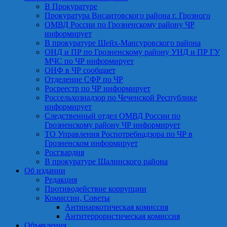
В Прокуратуре
Прокуратура Висаитовского района г. Грозного
ОМВД России по Грозненскому району ЧР
информирует
В прокуратуре Шейх-Мансуровского района
ОНД и ПР по Грозненскому району УНД и ПР ГУ
МЧС по ЧР информирует
ОНФ в ЧР сообщает
Отделение СФР по ЧР
Росреестр по ЧР информирует
Россельхознадзор по Чеченской Республике
информирует
Следственный отдел ОМВД России по
Грозненскому району ЧР информирует
ТО Управления Роспотребнадзора по ЧР в
Грозненском информирует
Росгвардия
В прокуратуре Шалинского района
Об издании
Редакция
Противодействие коррупции
Комиссии, Советы
Антинаркотическая комиссия
Антитеррористическая комиссия
Объявления