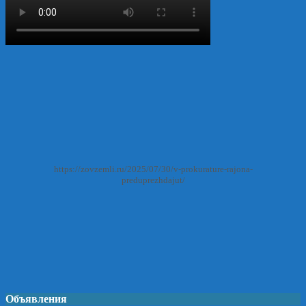
https://zovzemli.ru/2025/07/30/v-prokurature-rajona-
preduprezhdajut/
Объявления