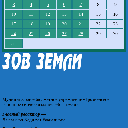
3
4
5
6
7
8
9
10
11
12
13
14
15
16
17
18
19
20
21
22
23
24
25
26
27
28
29
30
31
Муниципальное бюджетное учреждение «Грозненское
районное сетевое издание «Зов земли».
Главный редактор —
Хамзатова Хадижат Рамзановна