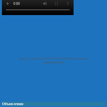
https://zovzemli.ru/2025/07/30/v-prokurature-rajona-
preduprezhdajut/
Объявления