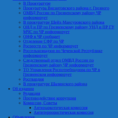
В Прокуратуре
Прокуратура Висаитовского района г. Грозного
ОМВД России по Грозненскому району ЧР
информирует
В прокуратуре Шейх-Мансуровского района
ОНД и ПР по Грозненскому району УНД и ПР ГУ
МЧС по ЧР информирует
ОНФ в ЧР сообщает
Отделение СФР по ЧР
Росреестр по ЧР информирует
Россельхознадзор по Чеченской Республике
информирует
Следственный отдел ОМВД России по
Грозненскому району ЧР информирует
ТО Управления Роспотребнадзора по ЧР в
Грозненском информирует
Росгвардия
В прокуратуре Шалинского района
Об издании
Редакция
Противодействие коррупции
Комиссии, Советы
Антинаркотическая комиссия
Антитеррористическая комиссия
Объявления