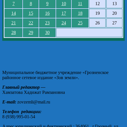
7
8
9
10
11
12
13
14
15
16
17
18
19
20
21
22
23
24
25
26
27
28
29
30
Муниципальное бюджетное учреждение «Грозненское
районное сетевое издание «Зов земли».
Главный редактор —
Хамзатова Хадижат Рамзановна
E-mail:
zovzemli@mail.ru
Телефон редакции:
8 (938) 995-01-54
Адрес юридический и фактический : 364061, г.Грозный, ул.