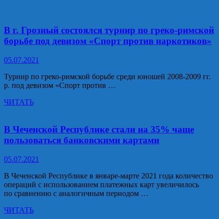
необходимости
Грозном
неукоснительного
отметили
Национальные проекты России
соблюдения
День
санитарно-
ГИБДД
В г. Грозный состоялся турнир по греко-римской
эпидемиологических
МВД
борьбе под девизом «Спорт против наркотиков»
правил
России
и
05.07.2021
рекомендаций
Турнир по греко-римской борьбе среди юношей 2008-2009 гг.
р. под девизом «Спорт против …
В
ЧИТАТЬ
г.
Экономика и финансы
Грозный
состоялся
В Чеченской Республике стали на 35% чаще
турнир
пользоваться банковскими картами
по
греко-
05.07.2021
римской
борьбе
В Чеченской Республике в январе-марте 2021 года количество
под
операций с использованием платежных карт увеличилось
девизом
по сравнению с аналогичным периодом …
«Спорт
против
В Чеченской
ЧИТАТЬ
наркотиков»
Республике
Решения