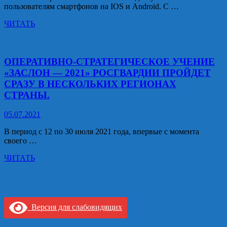
о
пользователям смартфонов на IOS и Android. С …
видах
муниципального
В
ЧИТАТЬ
контроля,
Чеченской
осуществляемых
Республике
Росгвардия
на
сервис
территории
электронных
ОПЕРАТИВНО-СТРАТЕГИЧЕСКОЕ УЧЕНИЕ
Грозненского
заказных
«ЗАСЛОН — 2021» РОСГВАРДИИ ПРОЙДЕТ
муниципального
писем
района
СРАЗУ В НЕСКОЛЬКИХ РЕГИОНАХ
действует
Чеченской
СТРАНЫ.
в
Республики»
мобильном
приложении
05.07.2021
Почты
В период с 12 по 30 июля 2021 года, впервые с момента
России
своего …
ОПЕРАТИВНО-
ЧИТАТЬ
СТРАТЕГИЧЕСКОЕ
УЧЕНИЕ
«ЗАСЛОН
—
2021»
Версия для слабовидящих
РОСГВАРДИИ
ПРОЙДЕТ