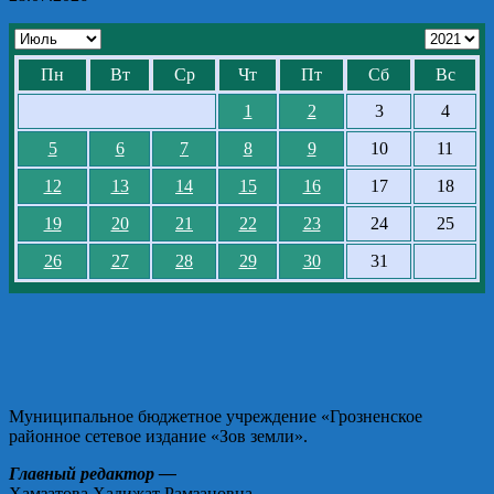
Пн
Вт
Ср
Чт
Пт
Сб
Вс
1
2
3
4
5
6
7
8
9
10
11
12
13
14
15
16
17
18
19
20
21
22
23
24
25
26
27
28
29
30
31
Муниципальное бюджетное учреждение «Грозненское
районное сетевое издание «Зов земли».
Главный редактор —
Хамзатова Хадижат Рамзановна