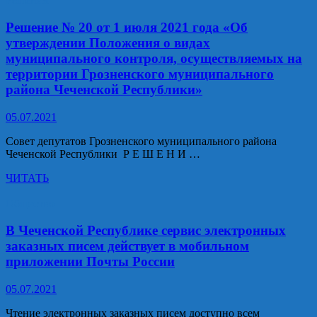
стали
на 35%
Решение № 20 от 1 июля 2021 года «Об
чаще
утверждении Положения о видах
пользоваться
муниципального контроля, осуществляемых на
банковскими
территории Грозненского муниципального
картами
района Чеченской Республики»
05.07.2021
Совет депутатов Грозненского муниципального района
Чеченской Республики Р Е Ш Е Н И …
Решение
ЧИТАТЬ
№
20
Общество
от
1
В Чеченской Республике сервис электронных
июля
заказных писем действует в мобильном
2021
приложении Почты России
года
«Об
05.07.2021
утверждении
Положения
Чтение электронных заказных писем доступно всем