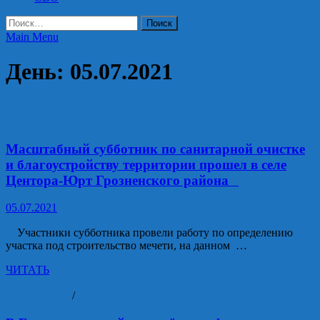
Найти:
Main Menu
День:
05.07.2021
Новости района
Масштабный субботник по санитарной очистке
и благоустройству территории прошел в селе
Центора-Юрт Грозненского района⠀
05.07.2021
⠀ Участники субботника провели работу по определению
участка под строительство мечети, на данном …
Масштабный
ЧИТАТЬ
субботник
по
COVID-2019
/
Новости района
санитарной