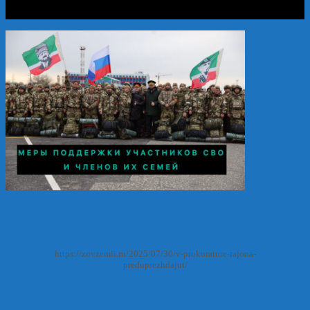
https://zovzemli.ru/2025/07/30/v-prokurature-rajona-
preduprezhdajut/