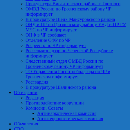
Прокуратура Висаитовского района г. Грозного
ОМВД России по Грозненскому району ЧР
информирует
В прокуратуре Шейх-Мансуровского района
ОНД и ПР по Грозненскому району УНД и ПР ГУ
МЧС по ЧР информирует
ОНФ в ЧР сообщает
Отделение СФР по ЧР
Росреестр по ЧР информирует
Россельхознадзор по Чеченской Республике
информирует
Следственный отдел ОМВД России по
Грозненскому району ЧР информирует
ТО Управления Роспотребнадзора по ЧР в
Грозненском информирует
Росгвардия
В прокуратуре Шалинского района
Об издании
Редакция
Противодействие коррупции
Комиссии, Советы
Антинаркотическая комиссия
Антитеррористическая комиссия
Объявления
СВО