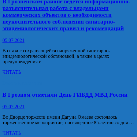
очистке
В Грозненском районе ведётся информационно-
и
разъяснительная работа с владельцами
благоустройству
коммерческих объектов о необходимости
территории
неукоснительного соблюдения санитарно-
прошел
эпидемиологических правил и рекомендаций
в
селе
Центора-
05.07.2021
Юрт
Грозненского
В связи с сохраняющейся напряженной санитарно-
района⠀
эпидемиологической обстановкой, а также в целях
предупреждения и …
В
ЧИТАТЬ
Грозненском
районе
Власть и политика
ведётся
информационно-
В Грозном отметили День ГИБДД МВД России
разъяснительная
работа
05.07.2021
с
владельцами
Во Дворце торжеств имени Дагуна Омаева состоялось
коммерческих
торжественное мероприятие, посвященное 85-летию со дня …
объектов
о
В
ЧИТАТЬ