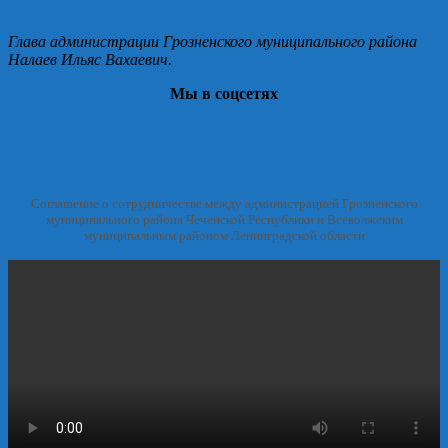
СРАЗУ
В
Глава администрации Грозненского муниципального района
НЕСКОЛЬКИХ
Налаев Ильяс Вахаевич.
РЕГИОНАХ
СТРАНЫ.
Мы в соцсетях
Соглашение о сотрудничестве между администрацией Грозненского
муниципального района Чеченской Республики и Всеволжским
муниципальным районом Ленинградской области