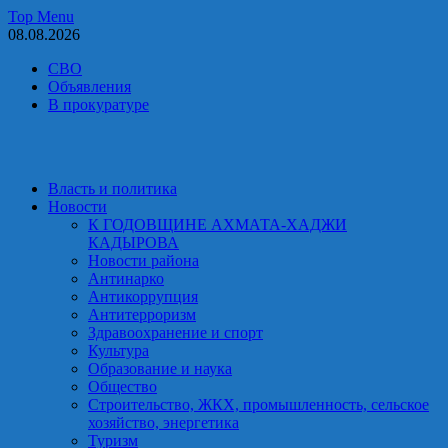
Skip
Top Menu
to
08.08.2026
content
СВО
Объявления
В прокуратуре
Власть и политика
Новости
К ГОДОВЩИНЕ АХМАТА-ХАДЖИ
КАДЫРОВА
Новости района
Антинарко
Антикоррупция
Антитерроризм
Здравоохранение и спорт
Культура
Образование и наука
Общество
Строительство, ЖКХ, промышленность, сельское
хозяйство, энергетика
Туризм