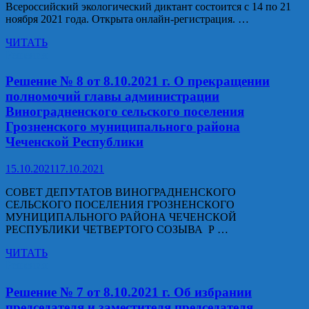
Всероссийский экологический диктант состоится с 14 по 21
ноября 2021 года. Открыта онлайн-регистрация. …
Всероссийский
ЧИТАТЬ
экологический
Решения
диктант
Решение № 8 от 8.10.2021 г. О прекращении
полномочий главы администрации
Виноградненского сельского поселения
Грозненского муниципального района
Чеченской Республики
15.10.2021
17.10.2021
СОВЕТ ДЕПУТАТОВ ВИНОГРАДНЕНСКОГО
СЕЛЬСКОГО ПОСЕЛЕНИЯ ГРОЗНЕНСКОГО
МУНИЦИПАЛЬНОГО РАЙОНА ЧЕЧЕНСКОЙ
РЕСПУБЛИКИ ЧЕТВЕРТОГО СОЗЫВА Р …
Решение
ЧИТАТЬ
№
Решения
8
от
Решение № 7 от 8.10.2021 г. Об избрании
8.10.2021
председателя и заместителя председателя