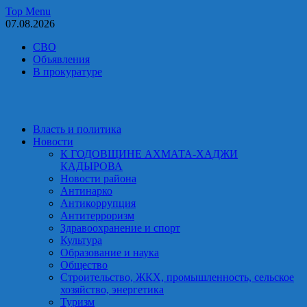
Skip
Top Menu
to
07.08.2026
content
СВО
Объявления
В прокуратуре
Власть и политика
Новости
К ГОДОВЩИНЕ АХМАТА-ХАДЖИ
КАДЫРОВА
Новости района
Антинарко
Антикоррупция
Антитерроризм
Здравоохранение и спорт
Культура
Образование и наука
Общество
Строительство, ЖКХ, промышленность, сельское
хозяйство, энергетика
Туризм