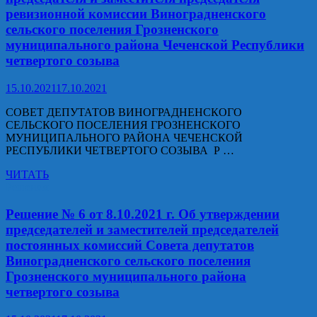
г.
ревизионной комиссии Виноградненского
О
сельского поселения Грозненского
прекращении
муниципального района Чеченской Республики
полномочий
главы
четвертого созыва
администрации
Виноградненского
15.10.2021
17.10.2021
сельского
поселения
СОВЕТ ДЕПУТАТОВ ВИНОГРАДНЕНСКОГО
Грозненского
СЕЛЬСКОГО ПОСЕЛЕНИЯ ГРОЗНЕНСКОГО
муниципального
МУНИЦИПАЛЬНОГО РАЙОНА ЧЕЧЕНСКОЙ
района
РЕСПУБЛИКИ ЧЕТВЕРТОГО СОЗЫВА Р …
Чеченской
Республики
Решение
ЧИТАТЬ
№
Решения
7
от
Решение № 6 от 8.10.2021 г. Об утверждении
8.10.2021
председателей и заместителей председателей
г.
постоянных комиссий Совета депутатов
Об
Виноградненского сельского поселения
избрании
Грозненского муниципального района
председателя
и
четвертого созыва
заместителя
председателя