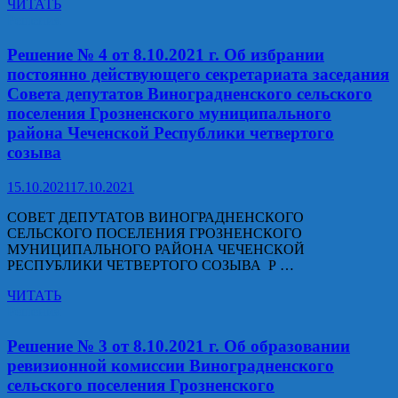
поселения
Решение
ЧИТАТЬ
Грозненского
№
Решения
муниципального
5
района
от
Решение № 4 от 8.10.2021 г. Об избрании
четвертого
8.10.2021
постоянно действующего секретариата заседания
созыва
г.
Совета депутатов Виноградненского сельского
Об
поселения Грозненского муниципального
образовании
района Чеченской Республики четвертого
постоянных
комиссий
созыва
Совета
депутатов
15.10.2021
17.10.2021
Виноградненского
сельского
СОВЕТ ДЕПУТАТОВ ВИНОГРАДНЕНСКОГО
поселения
СЕЛЬСКОГО ПОСЕЛЕНИЯ ГРОЗНЕНСКОГО
Грозненского
МУНИЦИПАЛЬНОГО РАЙОНА ЧЕЧЕНСКОЙ
муниципального
РЕСПУБЛИКИ ЧЕТВЕРТОГО СОЗЫВА Р …
района
Чеченской
Решение
ЧИТАТЬ
Республики
№
Решения
четвертого
4
созыва
от
Решение № 3 от 8.10.2021 г. Об образовании
и
8.10.2021
ревизионной комиссии Виноградненского
утверждении
г.
сельского поселения Грозненского
их
Об