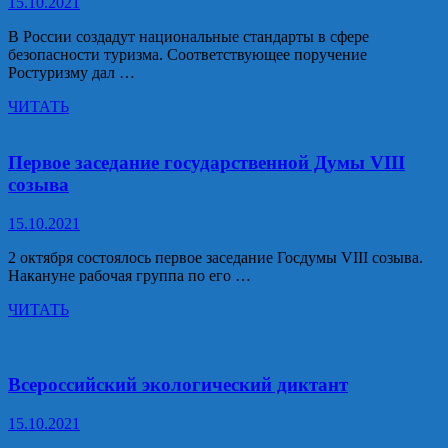
15.10.2021
В России создадут национальные стандарты в сфере
безопасности туризма. Соответствующее поручение
Ростуризму дал …
Безопасность
ЧИТАТЬ
отечественного
Общество
туризма
–
Первое заседание государственной Думы VIII
приоритетная
созыва
задача
правительства
15.10.2021
2 октября состоялось первое заседание Госдумы VIII созыва.
Накануне рабочая группа по его …
Первое
ЧИТАТЬ
заседание
государственной
Общество
Думы
VIII
Всероссийский экологический диктант
созыва
15.10.2021