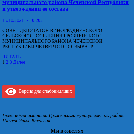
муниципального района Чеченской Республики
составов
избрании
и утверждении ее состава
постоянно
действующего
секретариата
15.10.2021
17.10.2021
заседания
Совета
СОВЕТ ДЕПУТАТОВ ВИНОГРАДНЕНСКОГО
депутатов
СЕЛЬСКОГО ПОСЕЛЕНИЯ ГРОЗНЕНСКОГО
Виноградненского
МУНИЦИПАЛЬНОГО РАЙОНА ЧЕЧЕНСКОЙ
сельского
РЕСПУБЛИКИ ЧЕТВЕРТОГО СОЗЫВА Р …
поселения
Решение
Грозненского
ЧИТАТЬ
№
Навигация
муниципального
1
2
3
Далее
3
района
по
от
Чеченской
8.10.2021
записям
Республики
г.
четвертого
Об
созыва
Версия для слабовидящих
образовании
ревизионной
комиссии
Виноградненского
Глава администрации Грозненского муниципального района
сельского
Налаев Ильяс Вахаевич.
поселения
Грозненского
Мы в соцсетях
муниципального