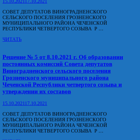
15.10.2021
17.10.2021
ревизионной
комиссии
СОВЕТ ДЕПУТАТОВ ВИНОГРАДНЕНСКОГО
Виноградненского
СЕЛЬСКОГО ПОСЕЛЕНИЯ ГРОЗНЕНСКОГО
сельского
МУНИЦИПАЛЬНОГО РАЙОНА ЧЕЧЕНСКОЙ
поселения
РЕСПУБЛИКИ ЧЕТВЕРТОГО СОЗЫВА Р …
Грозненского
муниципального
Решение
ЧИТАТЬ
района
№
Решения
Чеченской
6
Республики
от
Решение № 5 от 8.10.2021 г. Об образовании
четвертого
8.10.2021
постоянных комиссий Совета депутатов
созыва
г.
Виноградненского сельского поселения
Об
Грозненского муниципального района
утверждении
Чеченской Республики четвертого созыва и
председателей
и
утверждении их составов
заместителей
председателей
15.10.2021
17.10.2021
постоянных
комиссий
СОВЕТ ДЕПУТАТОВ ВИНОГРАДНЕНСКОГО
Совета
СЕЛЬСКОГО ПОСЕЛЕНИЯ ГРОЗНЕНСКОГО
депутатов
МУНИЦИПАЛЬНОГО РАЙОНА ЧЕЧЕНСКОЙ
Виноградненского
РЕСПУБЛИКИ ЧЕТВЕРТОГО СОЗЫВА Р …
сельского