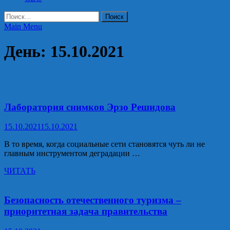
Найти:
Main Menu
День:
15.10.2021
Общество
Лаборатория снимков Эрзо Решидова
15.10.2021
15.10.2021
В то время, когда социальные сети становятся чуть ли не
главным инструментом деградации …
Лаборатория
ЧИТАТЬ
снимков
ЦУР Чеченской Республики
Эрзо
Решидова
Безопасность отечественного туризма –
приоритетная задача правительства