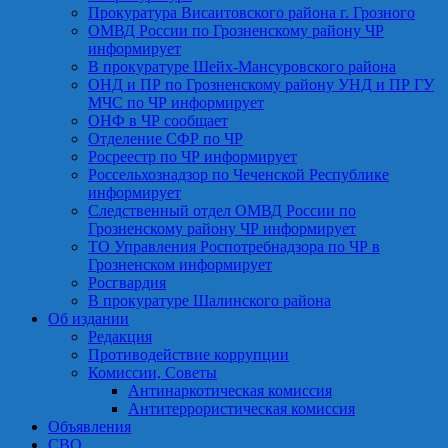
Прокуратура Висаитовского района г. Грозного
ОМВД России по Грозненскому району ЧР
информирует
В прокуратуре Шейх-Мансуровского района
ОНД и ПР по Грозненскому району УНД и ПР ГУ
МЧС по ЧР информирует
ОНФ в ЧР сообщает
Отделение СФР по ЧР
Росреестр по ЧР информирует
Россельхознадзор по Чеченской Республике
информирует
Следственный отдел ОМВД России по
Грозненскому району ЧР информирует
ТО Управления Роспотребнадзора по ЧР в
Грозненском информирует
Росгвардия
В прокуратуре Шалинского района
Об издании
Редакция
Противодействие коррупции
Комиссии, Советы
Антинаркотическая комиссия
Антитеррористическая комиссия
Объявления
СВО