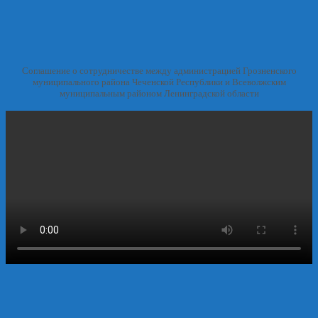
района
Чеченской
Республики
и
утверждении
Соглашение о сотрудничестве между администрацией Грозненского
ее
муниципального района Чеченской Республики и Всеволжским
состава
муниципальным районом Ленинградской области