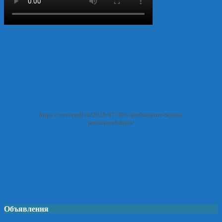
https://zovzemli.ru/2025/07/30/v-prokurature-rajona-
preduprezhdajut/
Объявления