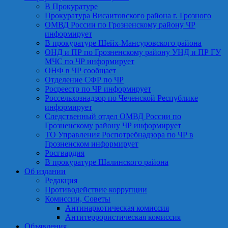
В Прокуратуре
Прокуратура Висаитовского района г. Грозного
ОМВД России по Грозненскому району ЧР
информирует
В прокуратуре Шейх-Мансуровского района
ОНД и ПР по Грозненскому району УНД и ПР ГУ
МЧС по ЧР информирует
ОНФ в ЧР сообщает
Отделение СФР по ЧР
Росреестр по ЧР информирует
Россельхознадзор по Чеченской Республике
информирует
Следственный отдел ОМВД России по
Грозненскому району ЧР информирует
ТО Управления Роспотребнадзора по ЧР в
Грозненском информирует
Росгвардия
В прокуратуре Шалинского района
Об издании
Редакция
Противодействие коррупции
Комиссии, Советы
Антинаркотическая комиссия
Антитеррористическая комиссия
Объявления