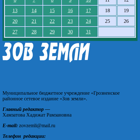
13
14
15
16
17
18
19
20
21
22
23
24
25
26
27
28
29
30
31
Муниципальное бюджетное учреждение «Грозненское
районное сетевое издание «Зов земли».
Главный редактор —
Хамзатова Хадижат Рамзановна
E-mail:
zovzemli@mail.ru
Телефон редакции: