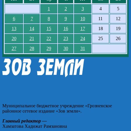
1
2
3
4
5
6
7
8
9
10
11
12
13
14
15
16
17
18
19
20
21
22
23
24
25
26
27
28
29
30
31
Муниципальное бюджетное учреждение «Грозненское
районное сетевое издание «Зов земли».
Главный редактор —
Хамзатова Хадижат Рамзановна