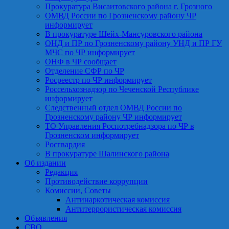
Прокуратура Висаитовского района г. Грозного
ОМВД России по Грозненскому району ЧР
информирует
В прокуратуре Шейх-Мансуровского района
ОНД и ПР по Грозненскому району УНД и ПР ГУ
МЧС по ЧР информирует
ОНФ в ЧР сообщает
Отделение СФР по ЧР
Росреестр по ЧР информирует
Россельхознадзор по Чеченской Республике
информирует
Следственный отдел ОМВД России по
Грозненскому району ЧР информирует
ТО Управления Роспотребнадзора по ЧР в
Грозненском информирует
Росгвардия
В прокуратуре Шалинского района
Об издании
Редакция
Противодействие коррупции
Комиссии, Советы
Антинаркотическая комиссия
Антитеррористическая комиссия
Объявления
СВО