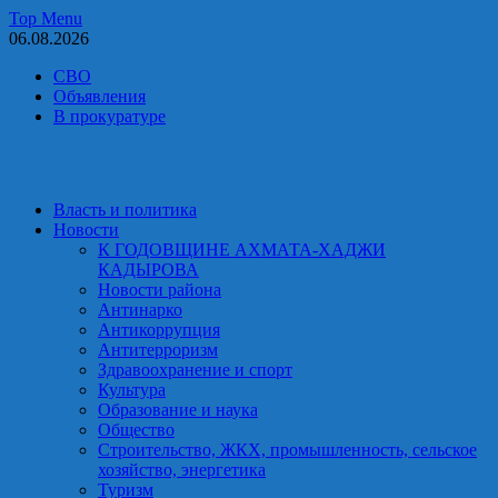
Skip
Top Menu
to
06.08.2026
content
СВО
Объявления
В прокуратуре
Власть и политика
Новости
К ГОДОВЩИНЕ АХМАТА-ХАДЖИ
КАДЫРОВА
Новости района
Антинарко
Антикоррупция
Антитерроризм
Здравоохранение и спорт
Культура
Образование и наука
Общество
Строительство, ЖКХ, промышленность, сельское
хозяйство, энергетика
Туризм