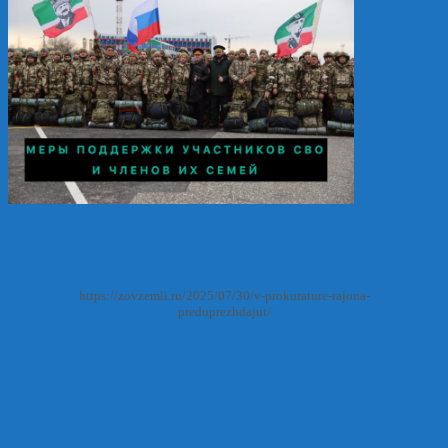
https://zovzemli.ru/2025/07/30/v-prokurature-rajona-
preduprezhdajut/