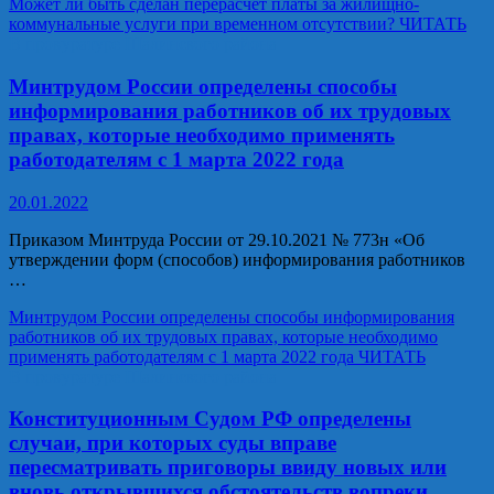
Может ли быть сделан перерасчет платы за жилищно-
коммунальные услуги при временном отсутствии?
ЧИТАТЬ
В прокуратуре Шалинского района
Минтрудом России определены способы
информирования работников об их трудовых
правах, которые необходимо применять
работодателям с 1 марта 2022 года
20.01.2022
Приказом Минтруда России от 29.10.2021 № 773н «Об
утверждении форм (способов) информирования работников
…
Минтрудом России определены способы информирования
работников об их трудовых правах, которые необходимо
применять работодателям с 1 марта 2022 года
ЧИТАТЬ
В прокуратуре Шалинского района
Конституционным Судом РФ определены
случаи, при которых суды вправе
пересматривать приговоры ввиду новых или
вновь открывшихся обстоятельств вопреки