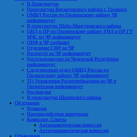
В Прокуратуре
Прокуратура Висаитовского района г. Грозного
ОМВД России по Грозненскому району ЧР
информирует
В прокуратуре Шейх-Мансуровского района
ОНД и ПР по Грозненскому району УНД и ПР ГУ
МЧС по ЧР информирует
ОНФ в ЧР сообщает
Отделение СФР по ЧР
Росреестр по ЧР информирует
Россельхознадзор по Чеченской Республике
информирует
Следственный отдел ОМВД России по
Грозненскому району ЧР информирует
ТО Управления Роспотребнадзора по ЧР в
Грозненском информирует
Росгвардия
В прокуратуре Шалинского района
Об издании
Редакция
Противодействие коррупции
Комиссии, Советы
Антинаркотическая комиссия
Антитеррористическая комиссия
Объявления