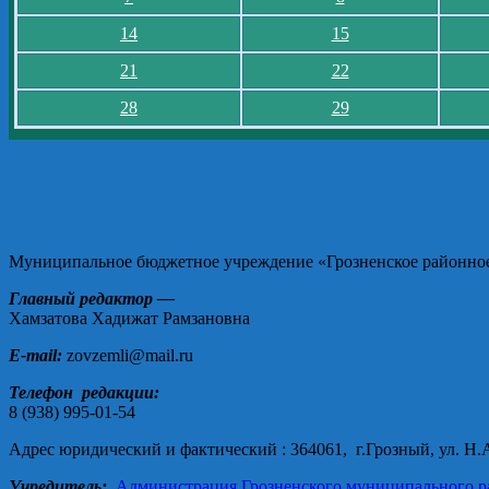
14
15
21
22
28
29
Муниципальное бюджетное учреждение «Грозненское районное 
Главный редактор —
Хамзатова Хадижат Рамзановна
E-mail:
zovzemli@mail.ru
Телефон редакции:
8 (938) 995-01-54
Адрес юридический и фактический : 364061, г.Грозный, ул. Н.А.
Учредитель:
Администрация Грозненского муниципального р