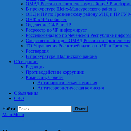
ОМВД России по Грозненскому району ЧР информ
В прокуратуре Шейх-Мансуровского района
ОНД и ПР по Грозненскому району УНД и ПР ГУ 
ОНФ в ЧР сообщает
Отделение СФР по ЧР
Росреестр по ЧР информирует
Россельхознадзор по Чеченской Республике информ
Следственный отдел ОМВД России по Грозненском
ТО Управления Роспотребнадзора по ЧР в Грознен
Росгвардия
В прокуратуре Шалинского района
Об издании
Редакция
Противодействие коррупции
Комиссии, Советы
Антинаркотическая комиссия
Антитеррористическая комиссия
Объявления
СВО
Найти:
Main Menu
В Прокуратуре района