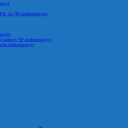
ирует
МЧС по ЧР информирует
ирует
у району ЧР информирует
ском информирует