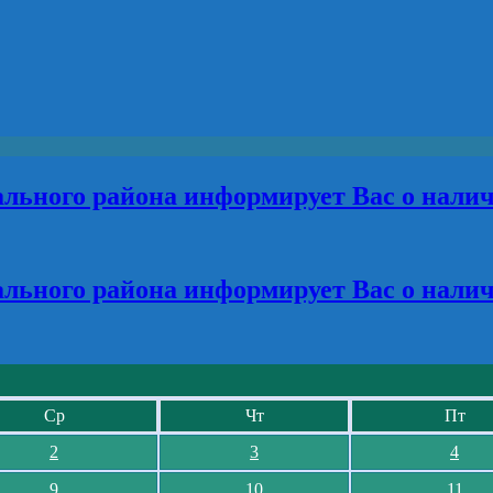
льного района информирует Вас о нали
льного района информирует Вас о нали
Ср
Чт
Пт
2
3
4
9
10
11