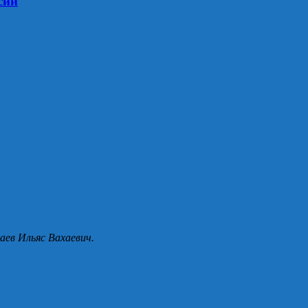
сии
аев Ильяс Вахаевич.