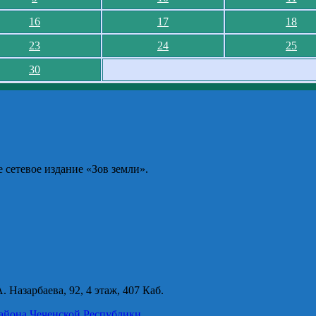
16
17
18
23
24
25
30
сетевое издание «Зов земли».
 Назарбаева, 92, 4 этаж, 407 Каб.
айона Чеченской Республики