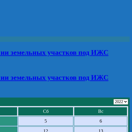
чии земельных участков под ИЖС
чии земельных участков под ИЖС
Сб
Вс
5
6
12
13