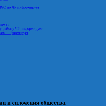
МЧС по ЧР информирует
ирует
у району ЧР информирует
ском информирует
ии и сплочения общества.