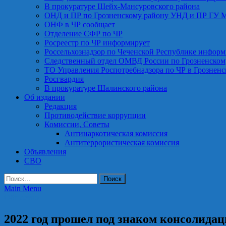
В прокуратуре Шейх-Мансуровского района
ОНД и ПР по Грозненскому району УНД и ПР ГУ 
ОНФ в ЧР сообщает
Отделение СФР по ЧР
Росреестр по ЧР информирует
Россельхознадзор по Чеченской Республике информ
Следственный отдел ОМВД России по Грозненском
ТО Управления Роспотребнадзора по ЧР в Грознен
Росгвардия
В прокуратуре Шалинского района
Об издании
Редакция
Противодействие коррупции
Комиссии, Советы
Антинаркотическая комиссия
Антитеррористическая комиссия
Объявления
СВО
Найти:
Main Menu
Общество
2022 год прошел под знаком консолидац