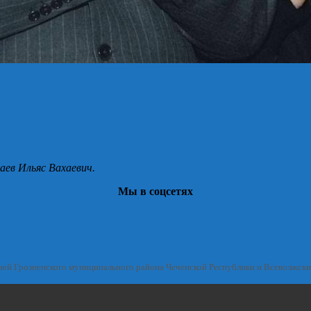
аев Ильяс Вахаевич.
Мы в соцсетях
ией Грозненского муниципального района Чеченской Республики и Всеволжск