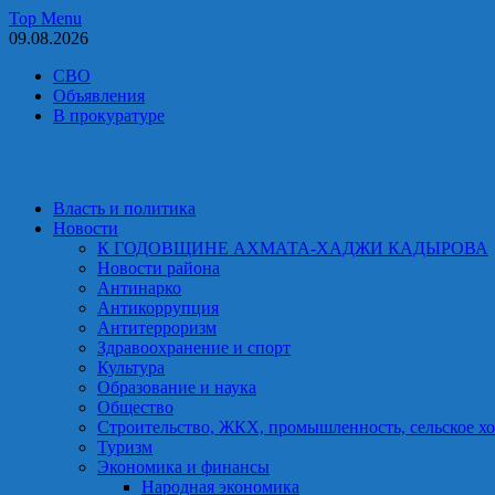
Skip
Top Menu
to
09.08.2026
content
СВО
Объявления
В прокуратуре
Власть и политика
Новости
К ГОДОВЩИНЕ АХМАТА-ХАДЖИ КАДЫРОВА
Новости района
Антинарко
Антикоррупция
Антитерроризм
Здравоохранение и спорт
Культура
Образование и наука
Общество
Строительство, ЖКХ, промышленность, сельское хо
Туризм
Экономика и финансы
Народная экономика