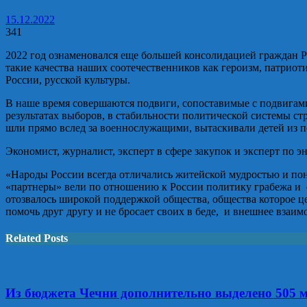
15.12.2022
341
2022 год ознаменовался еще большей консолидацией граждан Р
такие качества наших соотечественников как героизм, патрио
России, русской культуры.
В наше время совершаются подвиги, сопоставимые с подвигами
результатах выборов, в стабильности политической системы ст
шли прямо вслед за военнослужащими, вытаскивали детей из 
Экономист, журналист, эксперт в сфере закупок и эксперт по
«Народы России всегда отличались житейской мудростью и пони
«партнеры» вели по отношению к России политику грабежа и
отозвалось широкой поддержкой общества, общества которое це
помочь друг другу и не бросает своих в беде, и внешнее взаи
Related Posts
Из бюджета Чечни дополнительно выделено 505 