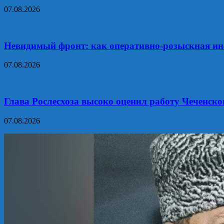
07.08.2026
Невидимый фронт: как оперативно-розыскная ин
07.08.2026
Глава Рослесхоза высоко оценил работу Чеченско
07.08.2026