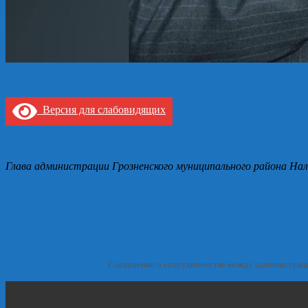
Версия для слабовидящих
Глава администрации Грозненского муниципального района Нал
Соглашение о сотрудничестве между администрац