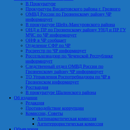
В Прокуратуре
Прокуратура Висаитовского района г. Грозного
ОМВД России по Грозненскому району ЧР
информирует
В прокуратуре Шейх-Мансуровского района
ОНД и ПР по Грозненскому району УНД и ПР ГУ
МЧС по ЧР информирует
ОНФ в ЧР сообщает
Отделение СФР по ЧР
Росреестр по ЧР информирует
Россельхознадзор по Чеченской Республике
информирует
Следственный отдел ОМВД России по
Грозненскому району ЧР информирует
ТО Управления Роспотребнадзора по ЧР в
Грозненском информирует
Росгвардия
В прокуратуре Шалинского района
Об издании
Редакция
Противодействие коррупции
Комиссии, Советы
Антинаркотическая комиссия
Антитеррористическая комиссия
Объявления