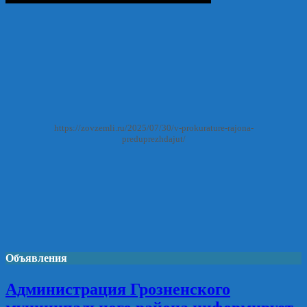
https://zovzemli.ru/2025/07/30/v-prokurature-rajona-
preduprezhdajut/
Объявления
Администрация Грозненского