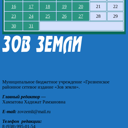
16
17
18
19
20
21
22
23
24
25
26
27
28
29
30
31
Муниципальное бюджетное учреждение «Грозненское
районное сетевое издание «Зов земли».
Главный редактор —
Хамзатова Хадижат Рамзановна
E-mail:
zovzemli@mail.ru
Телефон редакции:
8 (938) 995-01-54