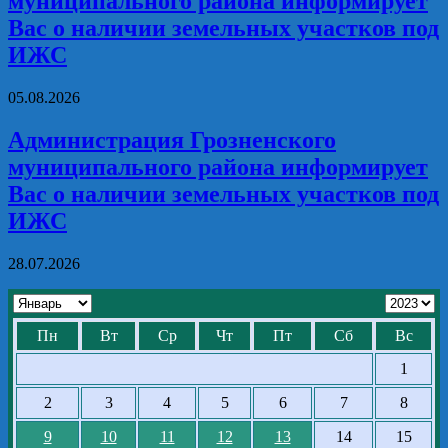
муниципального района информирует
Вас о наличии земельных участков под
ИЖС
05.08.2026
Администрация Грозненского
муниципального района информирует
Вас о наличии земельных участков под
ИЖС
28.07.2026
Пн
Вт
Ср
Чт
Пт
Сб
Вс
1
2
3
4
5
6
7
8
9
10
11
12
13
14
15