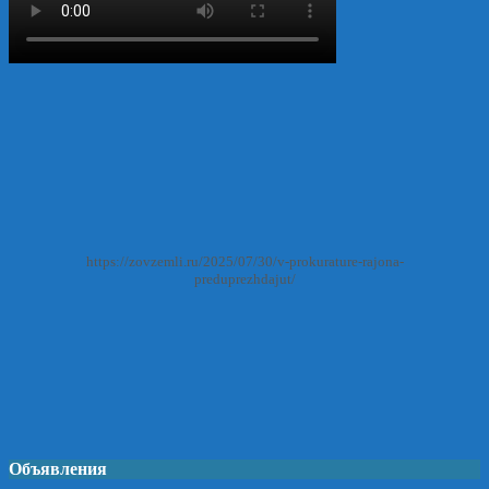
https://zovzemli.ru/2025/07/30/v-prokurature-rajona-
preduprezhdajut/
Объявления