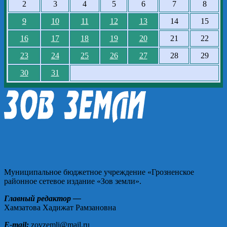
2
3
4
5
6
7
8
9
10
11
12
13
14
15
16
17
18
19
20
21
22
23
24
25
26
27
28
29
30
31
Муниципальное бюджетное учреждение «Грозненское
районное сетевое издание «Зов земли».
Главный редактор —
Хамзатова Хадижат Рамзановна
E-mail:
zovzemli@mail.ru