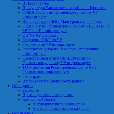
В Прокуратуре
Прокуратура Висаитовского района г. Грозного
ОМВД России по Грозненскому району ЧР
информирует
В прокуратуре Шейх-Мансуровского района
ОНД и ПР по Грозненскому району УНД и ПР ГУ
МЧС по ЧР информирует
ОНФ в ЧР сообщает
Отделение СФР по ЧР
Росреестр по ЧР информирует
Россельхознадзор по Чеченской Республике
информирует
Следственный отдел ОМВД России по
Грозненскому району ЧР информирует
ТО Управления Роспотребнадзора по ЧР в
Грозненском информирует
Росгвардия
В прокуратуре Шалинского района
Об издании
Редакция
Противодействие коррупции
Комиссии, Советы
Антинаркотическая комиссия
Антитеррористическая комиссия
Объявления