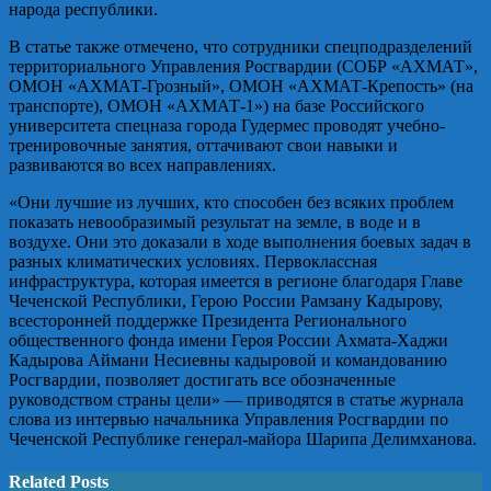
народа республики.
В статье также отмечено, что сотрудники спецподразделений
территориального Управления Росгвардии (СОБР «АХМАТ»,
ОМОН «АХМАТ-Грозный», ОМОН «АХМАТ-Крепость» (на
транспорте), ОМОН «АХМАТ-1») на базе Российского
университета спецназа города Гудермес проводят учебно-
тренировочные занятия, оттачивают свои навыки и
развиваются во всех направлениях.
«Они лучшие из лучших, кто способен без всяких проблем
показать невообразимый результат на земле, в воде и в
воздухе. Они это доказали в ходе выполнения боевых задач в
разных климатических условиях. Первоклассная
инфраструктура, которая имеется в регионе благодаря Главе
Чеченской Республики, Герою России Рамзану Кадырову,
всесторонней поддержке Президента Регионального
общественного фонда имени Героя России Ахмата-Хаджи
Кадырова Аймани Несиевны кадыровой и командованию
Росгвардии, позволяет достигать все обозначенные
руководством страны цели» — приводятся в статье журнала
слова из интервью начальника Управления Росгвардии по
Чеченской Республике генерал-майора Шарипа Делимханова.
Related Posts