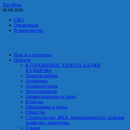
Skip
Top Menu
to
08.08.2026
content
СВО
Объявления
В прокуратуре
Власть и политика
Новости
К ГОДОВЩИНЕ АХМАТА-ХАДЖИ
КАДЫРОВА
Новости района
Антинарко
Антикоррупция
Антитерроризм
Здравоохранение и спорт
Культура
Образование и наука
Общество
Строительство, ЖКХ, промышленность, сельское
хозяйство, энергетика
Туризм