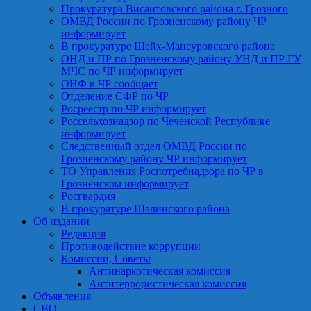
Прокуратура Висаитовского района г. Грозного
ОМВД России по Грозненскому району ЧР
информирует
В прокуратуре Шейх-Мансуровского района
ОНД и ПР по Грозненскому району УНД и ПР ГУ
МЧС по ЧР информирует
ОНФ в ЧР сообщает
Отделение СФР по ЧР
Росреестр по ЧР информирует
Россельхознадзор по Чеченской Республике
информирует
Следственный отдел ОМВД России по
Грозненскому району ЧР информирует
ТО Управления Роспотребнадзора по ЧР в
Грозненском информирует
Росгвардия
В прокуратуре Шалинского района
Об издании
Редакция
Противодействие коррупции
Комиссии, Советы
Антинаркотическая комиссия
Антитеррористическая комиссия
Объявления
СВО