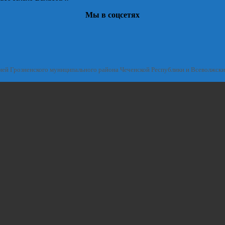
Мы в соцсетях
ией Грозненского муниципального района Чеченской Республики и Всеволжск