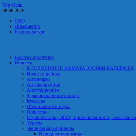
Skip
Top Menu
to
08.08.2026
content
СВО
Объявления
В прокуратуре
Власть и политика
Новости
К ГОДОВЩИНЕ АХМАТА-ХАДЖИ КАДЫРОВА
Новости района
Антинарко
Антикоррупция
Антитерроризм
Здравоохранение и спорт
Культура
Образование и наука
Общество
Строительство, ЖКХ, промышленность, сельское хо
Туризм
Экономика и финансы
Народная экономика