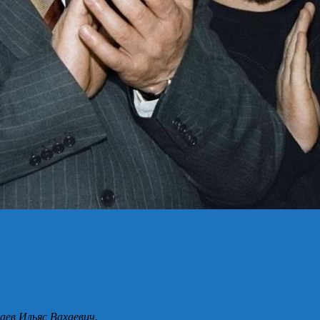
аев Ильяс Вахаевич.