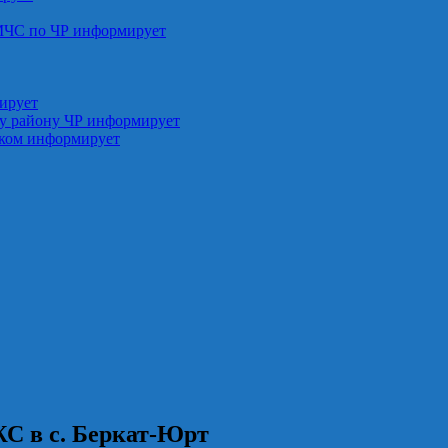
МЧС по ЧР информирует
ирует
у району ЧР информирует
ском информирует
С в с. Беркат-Юрт