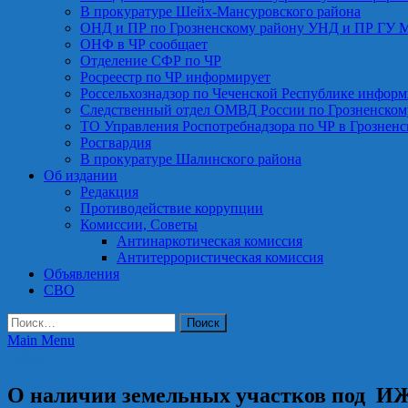
В прокуратуре Шейх-Мансуровского района
ОНД и ПР по Грозненскому району УНД и ПР ГУ 
ОНФ в ЧР сообщает
Отделение СФР по ЧР
Росреестр по ЧР информирует
Россельхознадзор по Чеченской Республике информ
Следственный отдел ОМВД России по Грозненском
ТО Управления Роспотребнадзора по ЧР в Грознен
Росгвардия
В прокуратуре Шалинского района
Об издании
Редакция
Противодействие коррупции
Комиссии, Советы
Антинаркотическая комиссия
Антитеррористическая комиссия
Объявления
СВО
Найти:
Main Menu
Объявления
О наличии земельных участков под ИЖ