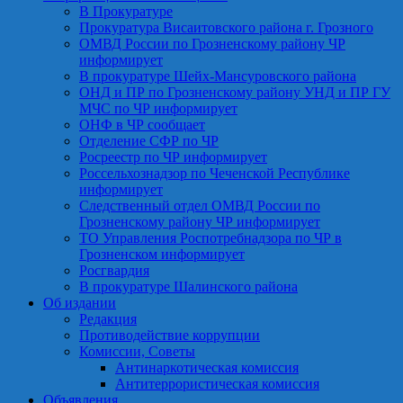
В Прокуратуре
Прокуратура Висаитовского района г. Грозного
ОМВД России по Грозненскому району ЧР
информирует
В прокуратуре Шейх-Мансуровского района
ОНД и ПР по Грозненскому району УНД и ПР ГУ
МЧС по ЧР информирует
ОНФ в ЧР сообщает
Отделение СФР по ЧР
Росреестр по ЧР информирует
Россельхознадзор по Чеченской Республике
информирует
Следственный отдел ОМВД России по
Грозненскому району ЧР информирует
ТО Управления Роспотребнадзора по ЧР в
Грозненском информирует
Росгвардия
В прокуратуре Шалинского района
Об издании
Редакция
Противодействие коррупции
Комиссии, Советы
Антинаркотическая комиссия
Антитеррористическая комиссия
Объявления