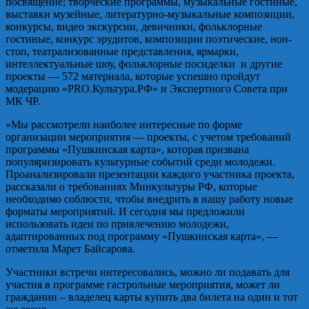
посвящение; творческие программы, музыкальные гостиные,
выставки музейные, литературно-музыкальные композиции,
конкурсы, видео экскурсии, девичники, фольклорные
гостиные, конкурс эрудитов, композиции поэтические, нон-
стоп, театрализованные представления, ярмарки,
интеллектуальные шоу, фольклорные посиделки и другие
проекты — 572 материала, которые успешно пройдут
модерацию «PRO.Культура.РФ» и Экспертного Совета при
МК ЧР.
«Мы рассмотрели наиболее интересные по форме
организации мероприятия — проекты, с учетом требований
программы «Пушкинская карта», которая призвана
популяризировать культурные событий среди молодежи.
Проанализировали презентации каждого участника проекта,
рассказали о требованиях Минкультуры РФ, которые
необходимо соблюсти, чтобы внедрить в нашу работу новые
форматы мероприятий. И сегодня мы предложили
использовать идеи по привлечению молодежи,
адаптированных под программу «Пушкинская карта», —
отметила Марет Байсарова.
Участники встречи интересовались, можно ли подавать для
участия в программе гастрольные мероприятия, может ли
гражданин – владелец карты купить два билета на один и тот