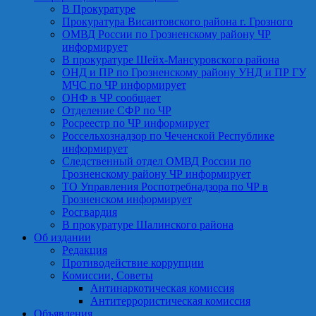
В Прокуратуре
Прокуратура Висаитовского района г. Грозного
ОМВД России по Грозненскому району ЧР
информирует
В прокуратуре Шейх-Мансуровского района
ОНД и ПР по Грозненскому району УНД и ПР ГУ
МЧС по ЧР информирует
ОНФ в ЧР сообщает
Отделение СФР по ЧР
Росреестр по ЧР информирует
Россельхознадзор по Чеченской Республике
информирует
Следственный отдел ОМВД России по
Грозненскому району ЧР информирует
ТО Управления Роспотребнадзора по ЧР в
Грозненском информирует
Росгвардия
В прокуратуре Шалинского района
Об издании
Редакция
Противодействие коррупции
Комиссии, Советы
Антинаркотическая комиссия
Антитеррористическая комиссия
Объявления