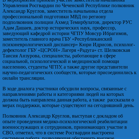
Управления Росгвардии по Чеченской Республике полковник
Александр Круглов, заместитель начальника отдела
профессиональной подготовки МВД по региону
подполковник полиции Ахмед Темирбулатов, директор РУС
Адам Дашаев, доктор исторических наук, профессор,
заведующий кафедрой истории ЧГПУ Мовсур Ибрагимов,
заместитель главного врача ГБУ «Республиканский
психоневрологический диспансер» Кюри Идрисов, психолог-
дефектолог ГБУ «ЦСРОН» Лагеря «Радуга» ст. Шелковская
Таисия Анзурова, специалисты, работающие в сфере
социальной, психологической и медицинской помощи
населению, студенты ЧГПУ, а также другие представители
научно-педагогических сообществ, которые присоединились к
онлайн трансляции.
В ходе диалога участники обсудили вопросы, связанные с
направлениями работы и категориями людей на которых
должна быть направлена данная работа, а также рассказали о
мерах поддержки, которые существуют на сегодняшний день.
Полковник Александр Круглов, выступая с докладом об
опыте проведения медико-психологической реабилитации
военнослужащих и сотрудников, принимающих участие в
СВО, отметил, что в системе Росгвардии выстроена
системная работа, позволяющая обеспечить высокое