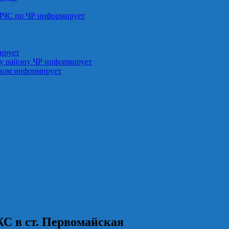
МЧС по ЧР информирует
ирует
у району ЧР информирует
ском информирует
С в ст. Первомайская