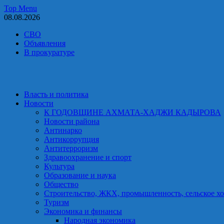
Skip
Top Menu
to
08.08.2026
content
СВО
Объявления
В прокуратуре
Власть и политика
Новости
К ГОДОВЩИНЕ АХМАТА-ХАДЖИ КАДЫРОВА
Новости района
Антинарко
Антикоррупция
Антитерроризм
Здравоохранение и спорт
Культура
Образование и наука
Общество
Строительство, ЖКХ, промышленность, сельское хо
Туризм
Экономика и финансы
Народная экономика