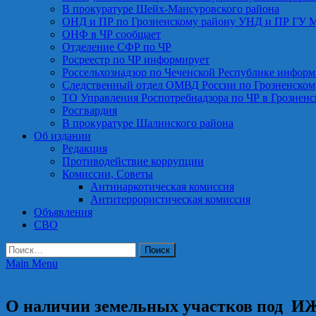
В прокуратуре Шейх-Мансуровского района
ОНД и ПР по Грозненскому району УНД и ПР ГУ 
ОНФ в ЧР сообщает
Отделение СФР по ЧР
Росреестр по ЧР информирует
Россельхознадзор по Чеченской Республике информ
Следственный отдел ОМВД России по Грозненском
ТО Управления Роспотребнадзора по ЧР в Грознен
Росгвардия
В прокуратуре Шалинского района
Об издании
Редакция
Противодействие коррупции
Комиссии, Советы
Антинаркотическая комиссия
Антитеррористическая комиссия
Объявления
СВО
Найти:
Main Menu
Объявления
О наличии земельных участков под ИЖ