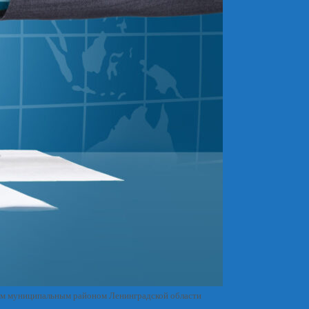
им муниципальным районом Ленинградской области