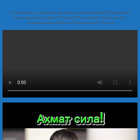
Соглашение о сотрудничестве между администрацией Грозненского
муниципального района Чеченской Республики и Всеволжским
муниципальным районом Ленинградской области