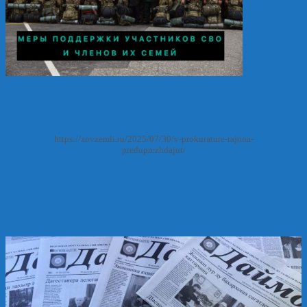
https://zovzemli.ru/2025/07/30/v-prokurature-rajona-
preduprezhdajut/