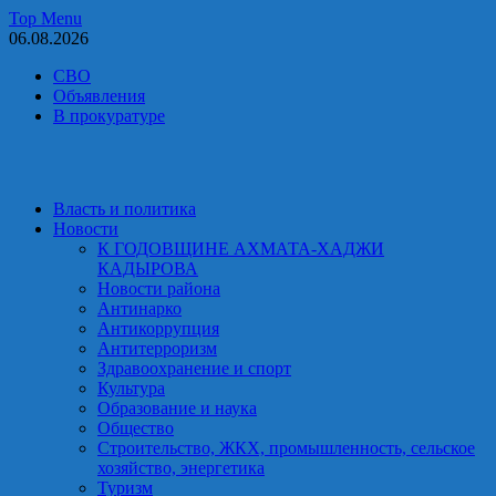
Skip
Top Menu
to
06.08.2026
content
СВО
Объявления
В прокуратуре
Власть и политика
Новости
К ГОДОВЩИНЕ АХМАТА-ХАДЖИ
КАДЫРОВА
Новости района
Антинарко
Антикоррупция
Антитерроризм
Здравоохранение и спорт
Культура
Образование и наука
Общество
Строительство, ЖКХ, промышленность, сельское
хозяйство, энергетика
Туризм