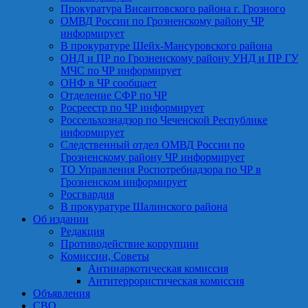
Прокуратура Висаитовского района г. Грозного
ОМВД России по Грозненскому району ЧР
информирует
В прокуратуре Шейх-Мансуровского района
ОНД и ПР по Грозненскому району УНД и ПР ГУ
МЧС по ЧР информирует
ОНФ в ЧР сообщает
Отделение СФР по ЧР
Росреестр по ЧР информирует
Россельхознадзор по Чеченской Республике
информирует
Следственный отдел ОМВД России по
Грозненскому району ЧР информирует
ТО Управления Роспотребнадзора по ЧР в
Грозненском информирует
Росгвардия
В прокуратуре Шалинского района
Об издании
Редакция
Противодействие коррупции
Комиссии, Советы
Антинаркотическая комиссия
Антитеррористическая комиссия
Объявления
СВО