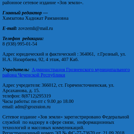
районное сетевое издание «Зов земли».
Главный редактор —
Хамзатова Хадижат Рамзановна
E-mail:
zovzemli@mail.ru
Телефон редакции:
8 (938) 995-01-54
Адрес юридический и фактический : 364061, г.Грозный, ул.
Н.А. Назарбаева, 92, 4 этаж, 407 Каб.
Учредитель:
Администрация Грозненского муниципального
района Чеченской Республики
Адрес учредителя: 366012, ст. Горячеисточненская, ул.
Арсаханова, д. 15.
телефон: 8(8712)295319
Часы работы: пн-пт с 9.00 до 18.00
email: adm@grozraion.ru
Сетевое издание «Зов земли» зарегистрировано Федеральной
службой по надзору в сфере связи, информационных
технологий и массовых коммуникаций.
Регистрационный номер ЭЛ № ФС-77-73670 от 21.09.2018