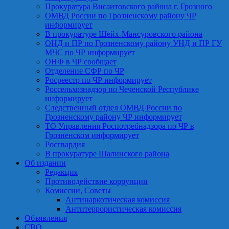
Прокуратура Висаитовского района г. Грозного
ОМВД России по Грозненскому району ЧР
информирует
В прокуратуре Шейх-Мансуровского района
ОНД и ПР по Грозненскому району УНД и ПР ГУ
МЧС по ЧР информирует
ОНФ в ЧР сообщает
Отделение СФР по ЧР
Росреестр по ЧР информирует
Россельхознадзор по Чеченской Республике
информирует
Следственный отдел ОМВД России по
Грозненскому району ЧР информирует
ТО Управления Роспотребнадзора по ЧР в
Грозненском информирует
Росгвардия
В прокуратуре Шалинского района
Об издании
Редакция
Противодействие коррупции
Комиссии, Советы
Антинаркотическая комиссия
Антитеррористическая комиссия
Объявления
СВО