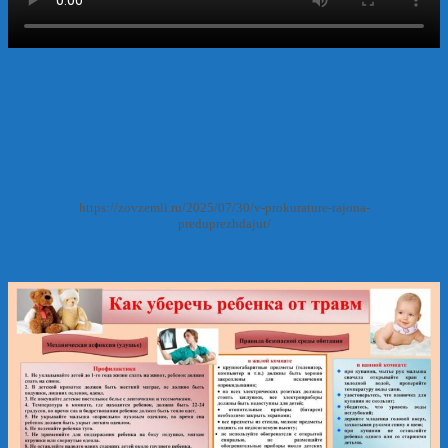
https://zovzemli.ru/2025/07/30/v-prokurature-rajona-
preduprezhdajut/