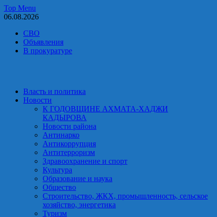
Skip
Top Menu
to
06.08.2026
content
СВО
Объявления
В прокуратуре
Власть и политика
Новости
К ГОДОВЩИНЕ АХМАТА-ХАДЖИ
КАДЫРОВА
Новости района
Антинарко
Антикоррупция
Антитерроризм
Здравоохранение и спорт
Культура
Образование и наука
Общество
Строительство, ЖКХ, промышленность, сельское
хозяйство, энергетика
Туризм