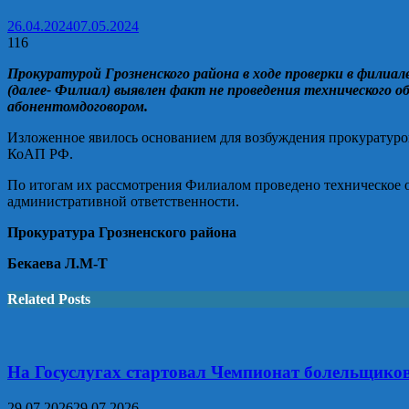
26.04.2024
07.05.2024
116
Прокуратурой
Грозненского
района в ходе проверки в
филиале
(далее-
Филиал
)
выявлен факт
не проведения
технического о
абонент
ом
договор
ом.
Изложенное явилось основанием для возбуждения
прокуратуро
КоАП РФ.
По итогам их рассмотрения Филиалом проведено техническое 
административной ответственности.
Прокуратура Грозненского района
Бекаева Л.М-Т
Related Posts
На Госуслугах стартовал Чемпионат болельщико
29.07.2026
29.07.2026