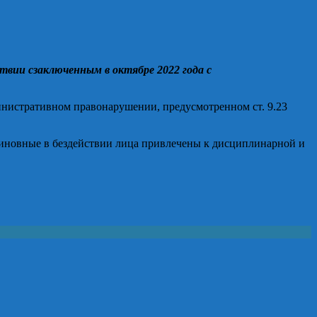
твии с
заключенн
ым
в октябре 2022 года
с
нистративном право
нарушении, предусмотренно
м
ст. 9.23
виновные в бездействии лица привлечены к дисциплинарной и