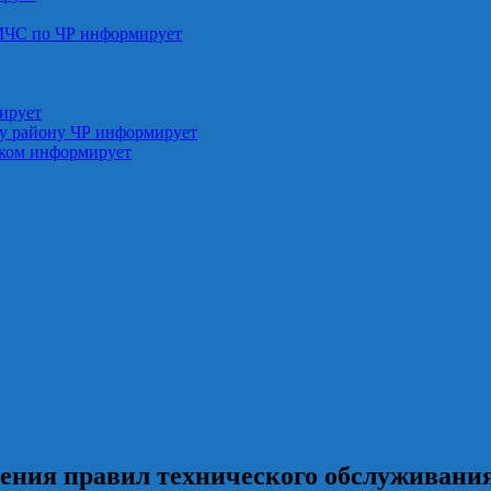
МЧС по ЧР информирует
ирует
у району ЧР информирует
ском информирует
ния правил технического обслуживания 