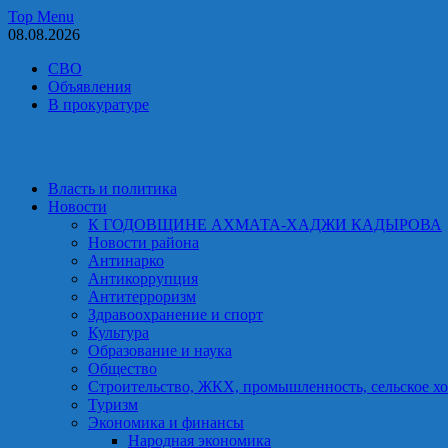
Skip
Top Menu
to
08.08.2026
content
СВО
Объявления
В прокуратуре
Власть и политика
Новости
К ГОДОВЩИНЕ АХМАТА-ХАДЖИ КАДЫРОВА
Новости района
Антинарко
Антикоррупция
Антитерроризм
Здравоохранение и спорт
Культура
Образование и наука
Общество
Строительство, ЖКХ, промышленность, сельское хо
Туризм
Экономика и финансы
Народная экономика