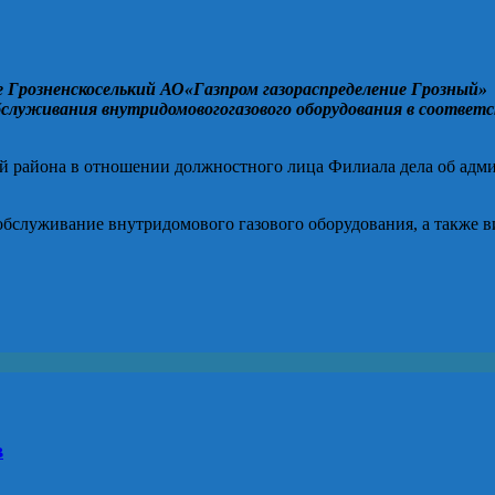
 Грозненскоселький АО
«Газпром
газораспределение Грозный»
бслуживания внутридомов
ого
газов
ого
оборудовани
я
в соответс
й района
в отношении
должностного лица
Филиала
дел
а
об адми
обслуживание внутридомового газового оборудования, а также 
в