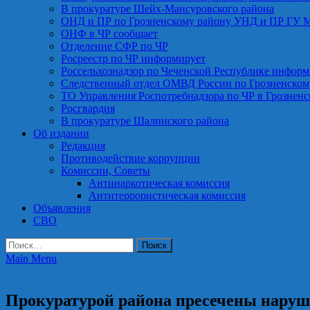
В прокуратуре Шейх-Мансуровского района
ОНД и ПР по Грозненскому району УНД и ПР ГУ 
ОНФ в ЧР сообщает
Отделение СФР по ЧР
Росреестр по ЧР информирует
Россельхознадзор по Чеченской Республике информ
Следственный отдел ОМВД России по Грозненском
ТО Управления Роспотребнадзора по ЧР в Грознен
Росгвардия
В прокуратуре Шалинского района
Об издании
Редакция
Противодействие коррупции
Комиссии, Советы
Антинаркотическая комиссия
Антитеррористическая комиссия
Объявления
СВО
Найти:
Main Menu
В Прокуратуре района
Прокуратурой района пресечены наруше