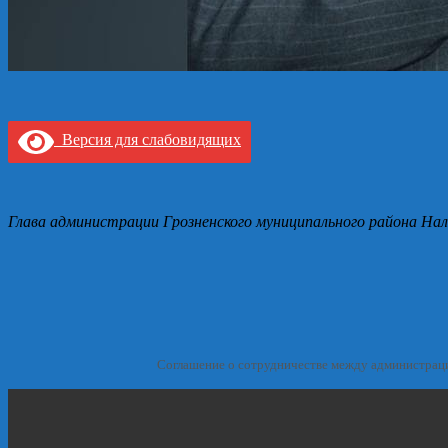
Версия для слабовидящих
Глава администрации Грозненского муниципального района Нал
Соглашение о сотрудничестве между администрац