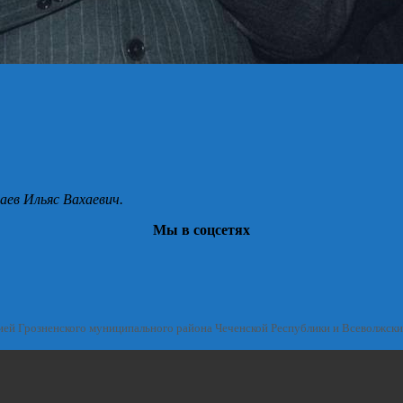
аев Ильяс Вахаевич.
Мы в соцсетях
ией Грозненского муниципального района Чеченской Республики и Всеволжск