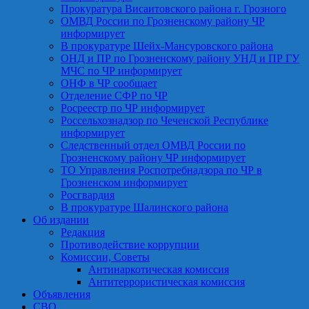
Прокуратура Висаитовского района г. Грозного
ОМВД России по Грозненскому району ЧР
информирует
В прокуратуре Шейх-Мансуровского района
ОНД и ПР по Грозненскому району УНД и ПР ГУ
МЧС по ЧР информирует
ОНФ в ЧР сообщает
Отделение СФР по ЧР
Росреестр по ЧР информирует
Россельхознадзор по Чеченской Республике
информирует
Следственный отдел ОМВД России по
Грозненскому району ЧР информирует
ТО Управления Роспотребнадзора по ЧР в
Грозненском информирует
Росгвардия
В прокуратуре Шалинского района
Об издании
Редакция
Противодействие коррупции
Комиссии, Советы
Антинаркотическая комиссия
Антитеррористическая комиссия
Объявления
СВО