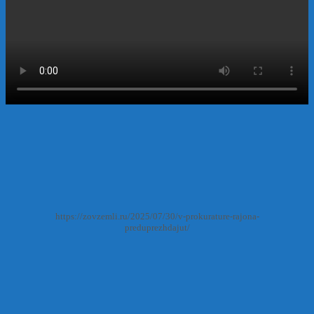
https://zovzemli.ru/2025/07/30/v-prokurature-rajona-
preduprezhdajut/