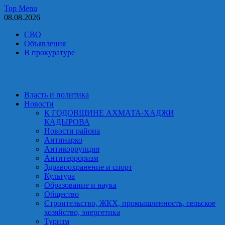
Skip
Top Menu
to
08.08.2026
content
СВО
Объявления
В прокуратуре
Власть и политика
Новости
К ГОДОВЩИНЕ АХМАТА-ХАДЖИ
КАДЫРОВА
Новости района
Антинарко
Антикоррупция
Антитерроризм
Здравоохранение и спорт
Культура
Образование и наука
Общество
Строительство, ЖКХ, промышленность, сельское
хозяйство, энергетика
Туризм