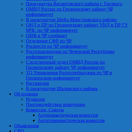
Прокуратура Висаитовского района г. Грозного
ОМВД России по Грозненскому району ЧР
информирует
В прокуратуре Шейх-Мансуровского района
ОНД и ПР по Грозненскому району УНД и ПР ГУ
МЧС по ЧР информирует
ОНФ в ЧР сообщает
Отделение СФР по ЧР
Росреестр по ЧР информирует
Россельхознадзор по Чеченской Республике
информирует
Следственный отдел ОМВД России по
Грозненскому району ЧР информирует
ТО Управления Роспотребнадзора по ЧР в
Грозненском информирует
Росгвардия
В прокуратуре Шалинского района
Об издании
Редакция
Противодействие коррупции
Комиссии, Советы
Антинаркотическая комиссия
Антитеррористическая комиссия
Объявления
СВО