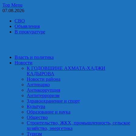
Skip
Top Menu
to
07.08.2026
content
СВО
Объявления
В прокуратуре
Власть и политика
Новости
К ГОДОВЩИНЕ АХМАТА-ХАДЖИ
КАДЫРОВА
Новости района
Антинарко
Антикоррупция
Антитерроризм
Здравоохранение и спорт
Культура
Образование и наука
Общество
Строительство, ЖКХ, промышленность, сельское
хозяйство, энергетика
Туризм