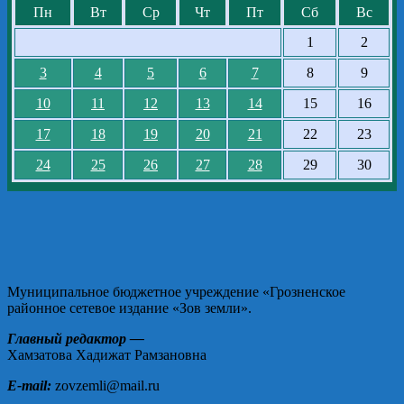
Пн
Вт
Ср
Чт
Пт
Сб
Вс
1
2
3
4
5
6
7
8
9
10
11
12
13
14
15
16
17
18
19
20
21
22
23
24
25
26
27
28
29
30
Муниципальное бюджетное учреждение «Грозненское
районное сетевое издание «Зов земли».
Главный редактор —
Хамзатова Хадижат Рамзановна
E-mail:
zovzemli@mail.ru