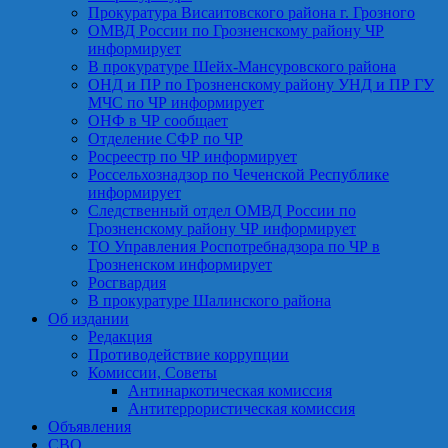
Прокуратура Висаитовского района г. Грозного
ОМВД России по Грозненскому району ЧР
информирует
В прокуратуре Шейх-Мансуровского района
ОНД и ПР по Грозненскому району УНД и ПР ГУ
МЧС по ЧР информирует
ОНФ в ЧР сообщает
Отделение СФР по ЧР
Росреестр по ЧР информирует
Россельхознадзор по Чеченской Республике
информирует
Следственный отдел ОМВД России по
Грозненскому району ЧР информирует
ТО Управления Роспотребнадзора по ЧР в
Грозненском информирует
Росгвардия
В прокуратуре Шалинского района
Об издании
Редакция
Противодействие коррупции
Комиссии, Советы
Антинаркотическая комиссия
Антитеррористическая комиссия
Объявления
СВО