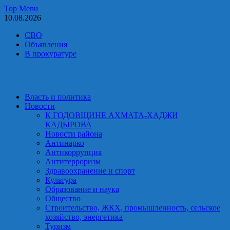
Skip
Top Menu
to
10.08.2026
content
СВО
Объявления
В прокуратуре
Власть и политика
Новости
К ГОДОВЩИНЕ АХМАТА-ХАДЖИ
КАДЫРОВА
Новости района
Антинарко
Антикоррупция
Антитерроризм
Здравоохранение и спорт
Культура
Образование и наука
Общество
Строительство, ЖКХ, промышленность, сельское
хозяйство, энергетика
Туризм