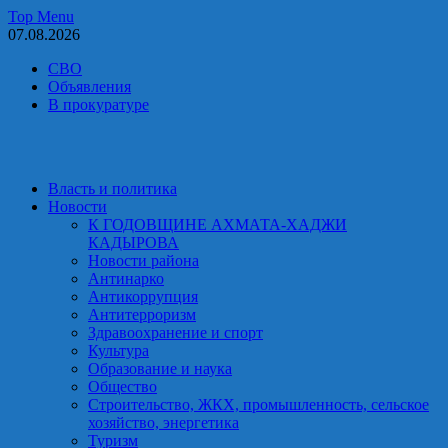
Skip
Top Menu
to
07.08.2026
content
СВО
Объявления
В прокуратуре
Власть и политика
Новости
К ГОДОВЩИНЕ АХМАТА-ХАДЖИ
КАДЫРОВА
Новости района
Антинарко
Антикоррупция
Антитерроризм
Здравоохранение и спорт
Культура
Образование и наука
Общество
Строительство, ЖКХ, промышленность, сельское
хозяйство, энергетика
Туризм