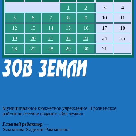
1
2
3
4
5
6
7
8
9
10
11
12
13
14
15
16
17
18
19
20
21
22
23
24
25
26
27
28
29
30
31
Муниципальное бюджетное учреждение «Грозненское
районное сетевое издание «Зов земли».
Главный редактор —
Хамзатова Хадижат Рамзановна