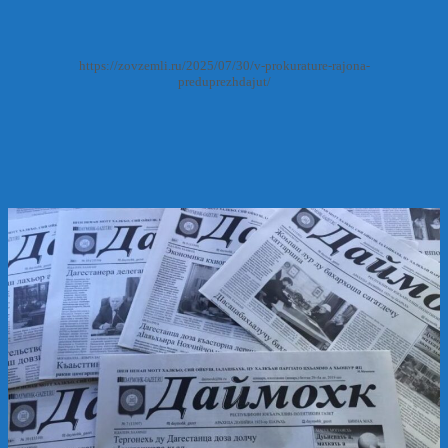
https://zovzemli.ru/2025/07/30/v-prokurature-rajona-
preduprezhdajut/