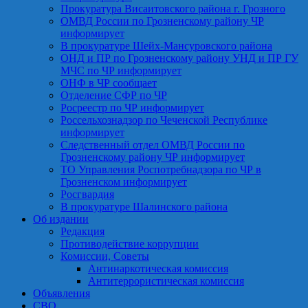
Прокуратура Висаитовского района г. Грозного
ОМВД России по Грозненскому району ЧР
информирует
В прокуратуре Шейх-Мансуровского района
ОНД и ПР по Грозненскому району УНД и ПР ГУ
МЧС по ЧР информирует
ОНФ в ЧР сообщает
Отделение СФР по ЧР
Росреестр по ЧР информирует
Россельхознадзор по Чеченской Республике
информирует
Следственный отдел ОМВД России по
Грозненскому району ЧР информирует
ТО Управления Роспотребнадзора по ЧР в
Грозненском информирует
Росгвардия
В прокуратуре Шалинского района
Об издании
Редакция
Противодействие коррупции
Комиссии, Советы
Антинаркотическая комиссия
Антитеррористическая комиссия
Объявления
СВО