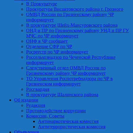
В Прокуратуре
Прокуратура Висаитовского района г. Грозного
ОМВД России по Грозненскому району ЧР
информирует
В прокуратуре Шейх-Мансуровского района
ОНД и ПР по Грозненскому району УНД и ПР ГУ
МЧС по ЧР информирует
ОНФ в ЧР сообщает
Отделение СФР по ЧР
Росреестр по ЧР информирует
Россельхознадзор по Чеченской Республике
информирует
Следственный отдел ОМВД России по
Грозненскому району ЧР информирует
ТО Управления Роспотребнадзора по ЧР в
Грозненском информирует
Росгвардия
В прокуратуре Шалинского района
Об издании
Редакция
Противодействие коррупции
Комиссии, Советы
Антинаркотическая комиссия
Антитеррористическая комиссия
Объявления