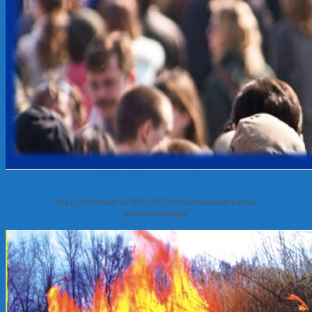
https://zovzemli.ru/2025/07/30/v-prokurature-rajona-
preduprezhdajut/