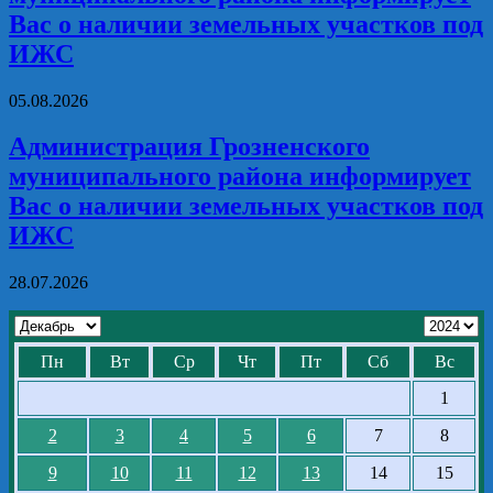
Вас о наличии земельных участков под
ИЖС
05.08.2026
Администрация Грозненского
муниципального района информирует
Вас о наличии земельных участков под
ИЖС
28.07.2026
Пн
Вт
Ср
Чт
Пт
Сб
Вс
1
2
3
4
5
6
7
8
9
10
11
12
13
14
15