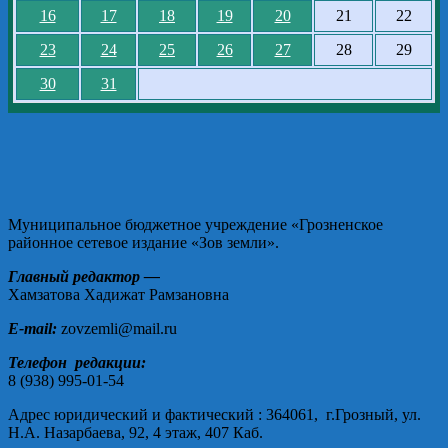
16
17
18
19
20
21
22
23
24
25
26
27
28
29
30
31
Муниципальное бюджетное учреждение «Грозненское
районное сетевое издание «Зов земли».
Главный редактор —
Хамзатова Хадижат Рамзановна
E-mail:
zovzemli@mail.ru
Телефон редакции:
8 (938) 995-01-54
Адрес юридический и фактический : 364061, г.Грозный, ул.
Н.А. Назарбаева, 92, 4 этаж, 407 Каб.