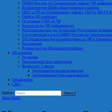
ОМВД России по Грозненскому району ЧР информ
В прокуратуре Шейх-Мансуровского района
ОНД и ПР по Грозненскому району УНД и ПР ГУ 
ОНФ в ЧР сообщает
Отделение СФР по ЧР
Росреестр по ЧР информирует
Россельхознадзор по Чеченской Республике информ
Следственный отдел ОМВД России по Грозненском
ТО Управления Роспотребнадзора по ЧР в Грознен
Росгвардия
В прокуратуре Шалинского района
Об издании
Редакция
Противодействие коррупции
Комиссии, Советы
Антинаркотическая комиссия
Антитеррористическая комиссия
Объявления
СВО
Найти:
Main Menu
Росгвардия