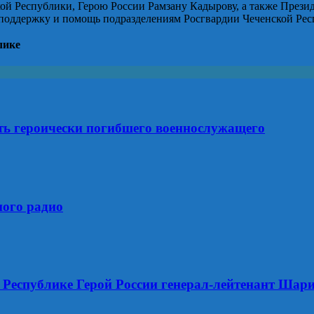
ой Республики, Герою России Рамзану Кадырову, а также Прези
оддержку и помощь подразделениям Росгвардии Чеченской Рес
лике
ть героически погибшего военнослужащего
ного радио
Республике Герой России генерал-лейтенант Шари