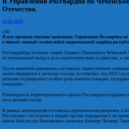
В Управлении Росгвардии по Чеченско
Отечества.
24.02.2025
130
В них приняли участие начальник Управления Росгвардии по
а также личный состав войск национальной гвардии республ
⠀
Росгвардейцы почтили память Первого Президента Чеченской 
их неоценимый вклад в дело укрепления мира и единства, а так
⠀
После памятной церемонии состоялось торжественное собрани
своем обращении к личному составу он отметил, что 2025 го
решение подчеркивает особую роль военнослужащих, сотрудник
операции».
⠀
Руководитель территориального органа Росгвардии поздравил с
весь личный состав.
⠀
В рамках мероприятия состоялась церемония награждения, в 
Республике «За отличие в борьбе против терроризма и экстре
имени Байсангура Беноевского капитану Бекхану Чалаеву. Так
⠀