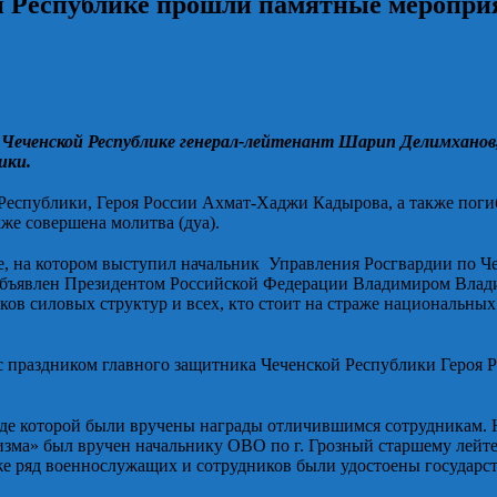
й Республике прошли памятные меропр
 Чеченской Республике генерал-лейтенант Шарип Делимханов,
ики.
Республики, Героя России Ахмат-Хаджи Кадырова, а также пог
же совершена молитва (дуа).
е, на котором выступил начальник Управления Росгвардии по Ч
д объявлен Президентом Российской Федерации Владимиром Вла
ов силовых структур и всех, кто стоит на страже национальных
 праздником главного защитника Чеченской Республики Героя Ро
ходе которой были вручены награды отличившимся сотрудникам.
мизма» был вручен начальнику ОВО по г. Грозный старшему лей
же ряд военнослужащих и сотрудников были удостоены государс