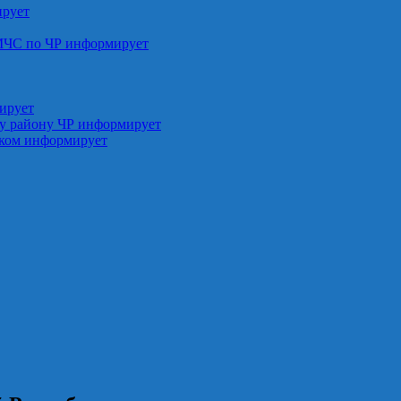
ирует
МЧС по ЧР информирует
ирует
у району ЧР информирует
ском информирует