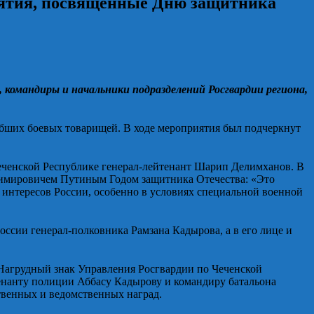
иятия, посвященные Дню защитника
 командиры и начальники подразделений Росгвардии региона,
ибших боевых товарищей. В ходе мероприятия был подчеркнут
еченской Республике генерал-лейтенант Шарип Делимханов. В
димировичем Путиным Годом защитника Отечества: «Это
 интересов России, особенно в условиях специальной военной
ссии генерал-полковника Рамзана Кадырова, а в его лице и
 Нагрудный знак Управления Росгвардии по Чеченской
тенанту полиции Аббасу Кадырову и командиру батальона
твенных и ведомственных наград.