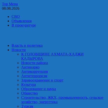
Skip
Top Menu
to
08.08.2026
content
СВО
Объявления
В прокуратуре
Власть и политика
Новости
К ГОДОВЩИНЕ АХМАТА-ХАДЖИ
КАДЫРОВА
Новости района
Антинарко
Антикоррупция
Антитерроризм
Здравоохранение и спорт
Культура
Образование и наука
Общество
Строительство, ЖКХ, промышленность, сельское
хозяйство, энергетика
Туризм