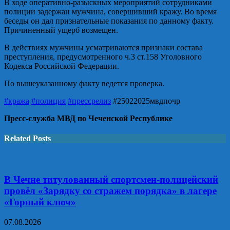
В ходе оперативно-разыскных мероприятий сотрудниками
полиции задержан мужчина, совершивший кражу. Во время
беседы он дал признательные показания по данному факту.
Причиненный ущерб возмещен.
В действиях мужчины усматриваются признаки состава
преступления, предусмотренного ч.3 ст.158 Уголовного
Кодекса Российской Федерации.
По вышеуказанному факту ведется проверка.
#кража
#полиция
#прессрелиз
#25022025мвдпочр
Пресс-служба МВД по Чеченской Республике
Related Posts
В Чечне титулованный спортсмен-полицейский
провёл «Зарядку со стражем порядка» в лагере
«Горный ключ»
07.08.2026