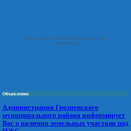
https://zovzemli.ru/2025/07/30/v-prokurature-rajona-
preduprezhdajut/
Объявления
Администрация Грозненского
муниципального района информирует
Вас о наличии земельных участков под
ИЖС