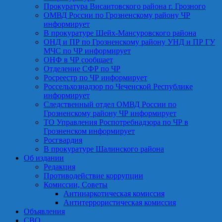
Прокуратура Висаитовского района г. Грозного
ОМВД России по Грозненскому району ЧР
информирует
В прокуратуре Шейх-Мансуровского района
ОНД и ПР по Грозненскому району УНД и ПР ГУ
МЧС по ЧР информирует
ОНФ в ЧР сообщает
Отделение СФР по ЧР
Росреестр по ЧР информирует
Россельхознадзор по Чеченской Республике
информирует
Следственный отдел ОМВД России по
Грозненскому району ЧР информирует
ТО Управления Роспотребнадзора по ЧР в
Грозненском информирует
Росгвардия
В прокуратуре Шалинского района
Об издании
Редакция
Противодействие коррупции
Комиссии, Советы
Антинаркотическая комиссия
Антитеррористическая комиссия
Объявления
СВО