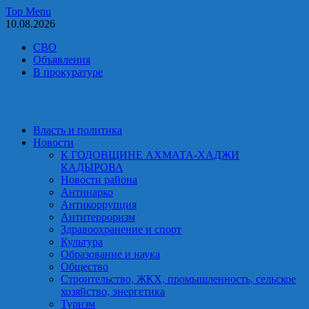
Skip
Top Menu
to
10.08.2026
content
СВО
Объявления
В прокуратуре
Власть и политика
Новости
К ГОДОВЩИНЕ АХМАТА-ХАДЖИ
КАДЫРОВА
Новости района
Антинарко
Антикоррупция
Антитерроризм
Здравоохранение и спорт
Культура
Образование и наука
Общество
Строительство, ЖКХ, промышленность, сельское
хозяйство, энергетика
Туризм