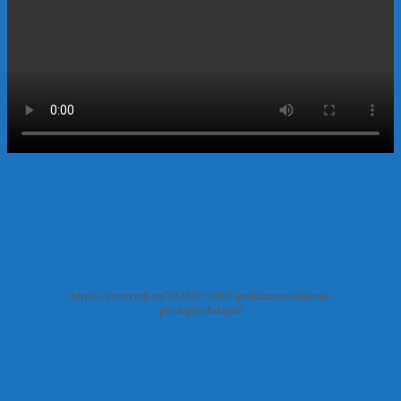
https://zovzemli.ru/2025/07/30/v-prokurature-rajona-
preduprezhdajut/