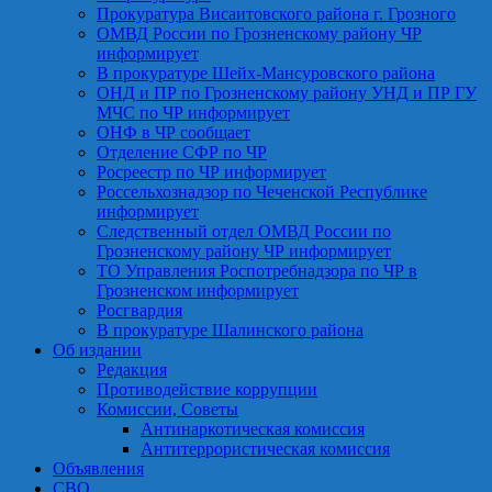
Прокуратура Висаитовского района г. Грозного
ОМВД России по Грозненскому району ЧР
информирует
В прокуратуре Шейх-Мансуровского района
ОНД и ПР по Грозненскому району УНД и ПР ГУ
МЧС по ЧР информирует
ОНФ в ЧР сообщает
Отделение СФР по ЧР
Росреестр по ЧР информирует
Россельхознадзор по Чеченской Республике
информирует
Следственный отдел ОМВД России по
Грозненскому району ЧР информирует
ТО Управления Роспотребнадзора по ЧР в
Грозненском информирует
Росгвардия
В прокуратуре Шалинского района
Об издании
Редакция
Противодействие коррупции
Комиссии, Советы
Антинаркотическая комиссия
Антитеррористическая комиссия
Объявления
СВО