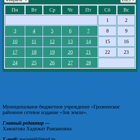
Пн
Вт
Ср
Чт
Пт
Сб
Вс
1
2
3
4
5
6
7
8
9
10
11
12
13
14
15
16
17
18
19
20
21
22
23
24
25
26
27
28
Муниципальное бюджетное учреждение «Грозненское
районное сетевое издание «Зов земли».
Главный редактор —
Хамзатова Хадижат Рамзановна
E-mail:
zovzemli@mail.ru